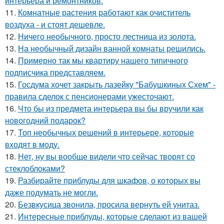
интерьера и ремонтников.
11.
Комнатные растения работают как очиститель
воздуха - и стоят дешевле.
12.
Ничего необычного, просто лестница из золота.
13.
На необычный дизайн ванной комнаты решились.
14.
Примерно так мы квартиру нашего типичного
подписчика представляем.
15.
Госдума хочет закрыть лазейку "Бабушкиных Схем" -
правила сделок с пенсионерами ужесточают.
16.
Что бы из предмета интерьера вы бы вручили как
новогодний подарок?
17.
Топ необычных решений в интерьере, которые
входят в моду.
18.
Нет, ну вы вообще видели что сейчас творят со
стеклоблоками?
19.
Разбирайте приблуды для шкафов, о которых вы
даже подумать не могли.
20.
Безвкусица звонила, просила вернуть ей унитаз.
21.
Интересные приблуды, которые сделают из вашей