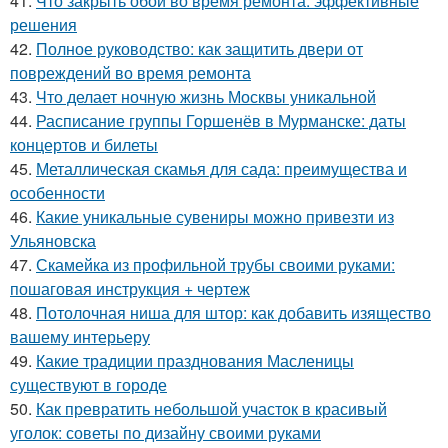
41.
Что закрыть обои во время ремонта: эффективные
решения
42.
Полное руководство: как защитить двери от
повреждений во время ремонта
43.
Что делает ночную жизнь Москвы уникальной
44.
Расписание группы Горшенёв в Мурманске: даты
концертов и билеты
45.
Металлическая скамья для сада: преимущества и
особенности
46.
Какие уникальные сувениры можно привезти из
Ульяновска
47.
Скамейка из профильной трубы своими руками:
пошаговая инструкция + чертеж
48.
Потолочная ниша для штор: как добавить изящество
вашему интерьеру
49.
Какие традиции празднования Масленицы
существуют в городе
50.
Как превратить небольшой участок в красивый
уголок: советы по дизайну своими руками