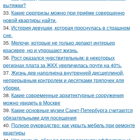
вытяжки?
33.
Какие сюрпризы можно при приёме совершенно
новой квартиры найти.
34.
История девушки, которая проснулась в страшном
сне.
35.
Мелочи, которые не только делают интерьер
красивее, но и упрощают жизнь.
36.
Рост оказался чувствительным: в некоторых
регионах плата за ЖКХ увеличилась почти на 40%.
37.
Жизнь дев наполнена внутренней дисциплиной,
непрерывным контролем и десятками тряпочек для
уборки.
38.
Какие современные архитектурные сооружения
можно увидеть в Москве
39.
Какие основные музеи Санкт-Петербурга считаются
обязательными для посещения
40.
Полное руководство: как укрыть мебель при ремонте
квартиры