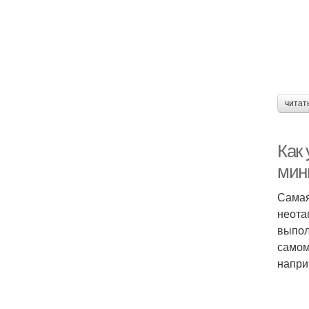
читат
Как 
мин
Самая
неота
выпол
самом
напри