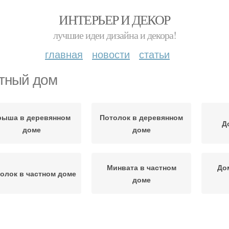
ИНТЕРЬЕР И ДЕКОР
лучшие идеи дизайна и декора!
главная
новости
статьи
тный дом
рыша в деревянном
Потолок в деревянном
Д
доме
доме
Минвата в частном
До
олок в частном доме
доме
Вентиляция в частном
рдак в частном доме
Вен