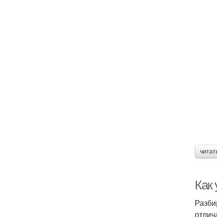
читат
Как 
Разби
отлич