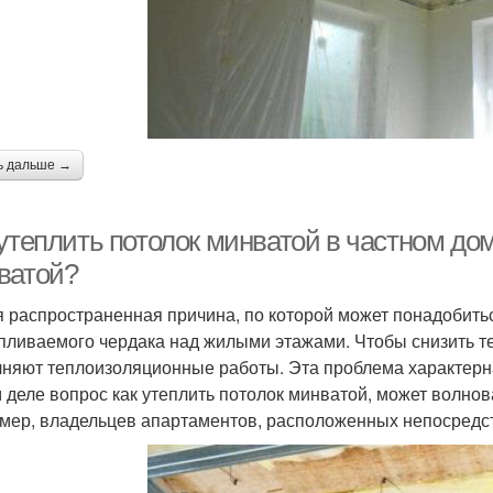
ь дальше →
утеплить потолок минватой в частном дом
ватой?
 распространенная причина, по которой может понадобитьс
пливаемого чердака над жилыми этажами. Чтобы снизить те
няют теплоизоляционные работы. Эта проблема характерна 
 деле вопрос как утеплить потолок минватой, может волно
мер, владельцев апартаментов, расположенных непосредст