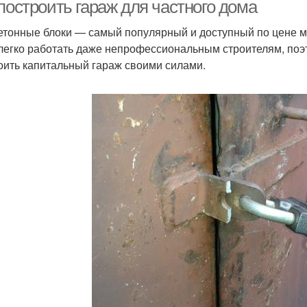
доме
построить гараж для частного дома
етонные блоки — самый популярный и доступный по цене м
легко работать даже непрофессиональным строителям, поэт
Дом через потолок
Дом в котельной
оить капитальный гараж своими силами.
реба в частном доме
Погреб в доме
Д