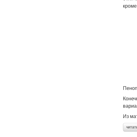
кроме
Пеноп
Конеч
вариа
Из ма
читат