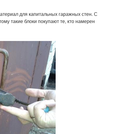
доме
атериал для капитальных гаражных стен. С
ому такие блоки покупают те, кто намерен
Дом за год
Руки под домом
ом с подвалом
Загородный дом