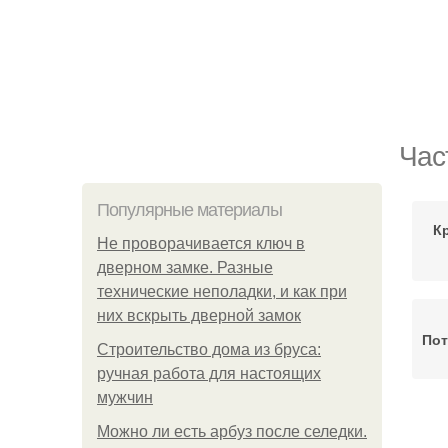
Час
Популярные материалы
К
Не проворачивается ключ в
дверном замке. Разные
технические неполадки, и как при
них вскрыть дверной замок
Пот
Строительство дома из бруса:
ручная работа для настоящих
мужчин
Можно ли есть арбуз после селедки.
Че