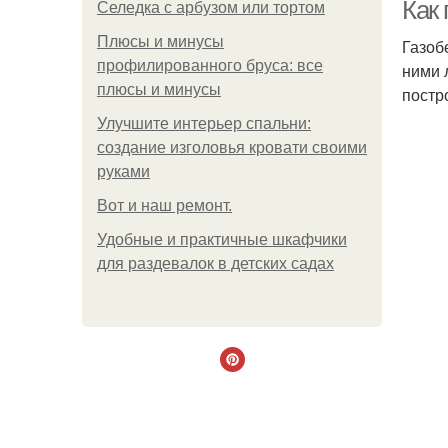
Как 
Селедка с арбузом или тортом
Плюсы и минусы
Газоб
профилированного бруса: все
ними 
плюсы и минусы
постр
Улучшите интерьер спальни:
создание изголовья кровати своими
руками
Пог
Boт и наш ремoнт.
Удобные и практичные шкафчики
для раздевалок в детских садах