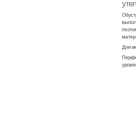
уте
Обуст
выпол
поэто
матер
Для м
Перфо
урове