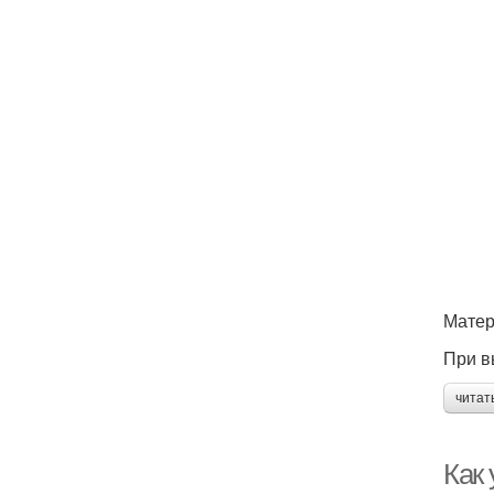
Матер
При в
читат
Как 