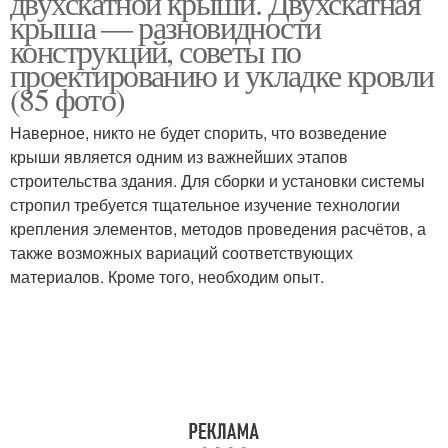
двухскатной крыши. Двухскатная
крыша — разновидности
конструкций, советы по
проектированию и укладке кровли
(85 фото)
Дом с использованием
Проводки в доме
Наверное, никто не будет спорить, что возведение
крыши является одним из важнейших этапов
строительства здания. Для сборки и установки системы
Электропроводка в
Электропроводки в
стропил требуется тщательное изучение технологии
частном доме
частном доме
крепления элементов, методов проведения расчётов, а
также возможных вариаций соответствующих
материалов. Кроме того, необходим опыт.
Электропроводка в
Проводка в доме
деревянном доме
Электрик в частном
Деревянный дом
доме