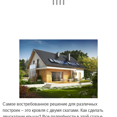
Электрики в частном
Проводка в частном
доме
доме
Электропроводки в
Дом от а
доме
Дом в стиле
Частный дом
Дом в современном
Самое востребованное решение для различных
Дом с подвалом
стиле
построек – это кровля с двумя скатами. Как сделать
двускатную крышу? Все подробности в этой статье.