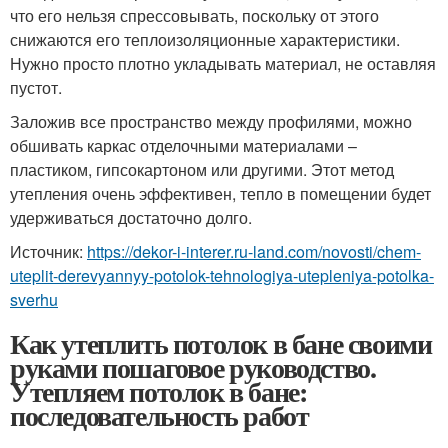
что его нельзя спрессовывать, поскольку от этого
снижаются его теплоизоляционные характеристики.
Нужно просто плотно укладывать материал, не оставляя
пустот.
Заложив все пространство между профилями, можно
обшивать каркас отделочными материалами –
пластиком, гипсокартоном или другими. Этот метод
утепления очень эффективен, тепло в помещении будет
удерживаться достаточно долго.
Источник:
https://dekor-i-interer.ru-land.com/novosti/chem-
uteplit-derevyannyy-potolok-tehnologiya-utepleniya-potolka-
sverhu
Как утеплить потолок в бане своими
руками пошаговое руководство.
Утепляем потолок в бане:
последовательность работ