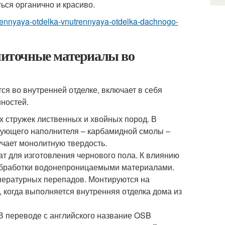
ься органично и красиво.
utrennyaya-otdelka-vnutrennyaya-otdelka-dachnogo-
Плиточные материалы во
я во внутренней отделке, включает в себя
нностей.
 стружек лиственных и хвойных пород. В
язующего наполнителя – карбамидной смолы –
учает монолитную твердость.
т для изготовления чернового пола. К влиянию
обработки водонепроницаемыми материалами.
мпературных перепадов. Монтируются на
, когда выполняется внутренняя отделка дома из
В переводе с английского название OSB