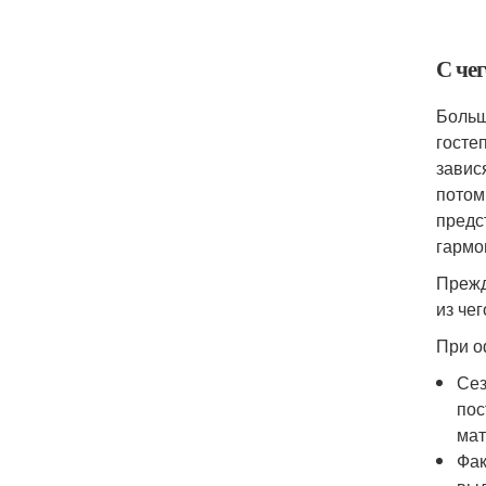
С чег
Больш
госте
завис
потом
предс
гармо
Прежд
из че
При о
Сез
пос
мат
Фак