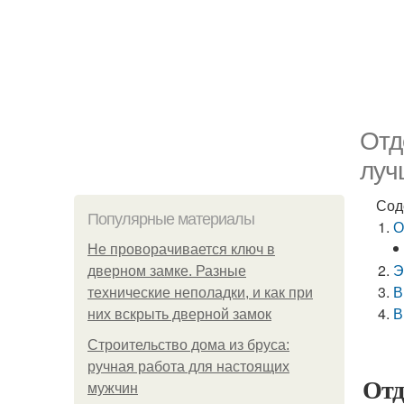
Отд
луч
Сод
Популярные материалы
О
Не проворачивается ключ в
Э
дверном замке. Разные
В
технические неполадки, и как при
В
них вскрыть дверной замок
Строительство дома из бруса:
ручная работа для настоящих
Отд
мужчин