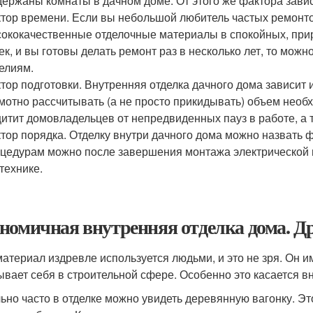
ержаны комнаты в дачном доме. От этого же фактора завис
тор времени. Если вы небольшой любитель частых ремонто
ококачественные отделочные материалы в спокойных, при
ек, и вы готовы делать ремонт раз в несколько лет, то мож
елиям.
тор подготовки. Внутренняя отделка дачного дома зависит 
мотно рассчитывать (а не просто прикидывать) объем необ
итит домовладельцев от непредвиденных пауз в работе, а 
тор порядка. Отделку внутри дачного дома можно назвать 
цедурам можно после завершения монтажа электрической 
технике.
номичная внутренняя отделка дома. Др
материал издревле используется людьми, и это не зря. Он 
ывает себя в строительной сфере. Особенно это касается вн
ьно часто в отделке можно увидеть деревянную вагонку. Э