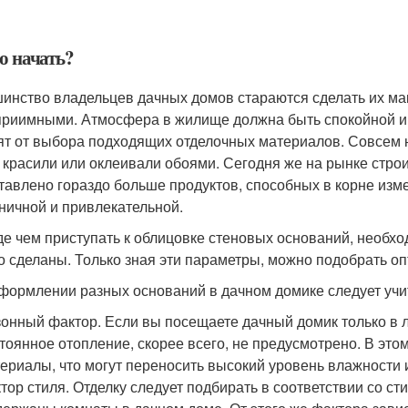
о начать?
инство владельцев дачных домов стараются сделать их м
приимными. Атмосфера в жилище должна быть спокойной и
ят от выбора подходящих отделочных материалов. Совсем 
 красили или оклеивали обоями. Сегодня же на рынке стро
тавлено гораздо больше продуктов, способных в корне изм
ничной и привлекательной.
е чем приступать к облицовке стеновых оснований, необход
го сделаны. Только зная эти параметры, можно подобрать о
формлении разных оснований в дачном домике следует учит
онный фактор. Если вы посещаете дачный домик только в л
тоянное отопление, скорее всего, не предусмотрено. В это
ериалы, что могут переносить высокий уровень влажности 
тор стиля. Отделку следует подбирать в соответствии со с