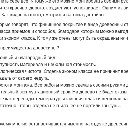
лить себе все. К тому же его можно монтировать своими рук
ится красиво, дорого, создает уют, успокаивает. Одним из в
. Как видно на фото, смотрится вагонка достойно.
орые говорят, что финишное покрытие в виде древесины ст
масса приемов и способов, благодаря которым можно выгод
ки эконом класса. К тому же стены могут быть окрашены ил
 преимущества древесины?
сивый и благородный вид.
тупность материала и небольшая стоимость.
логическая чистота. Отделка эконом класса не причинит вр
адать от своего недуга.
стота монтажа. Все работы можно сделать своими руками 
тельный эксплуатационный срок. На дерево не будет оказ
ое как перепады температур, излишняя влага и ветровая на
таточно, чтобы отделка не гнила, ее не портили грызуны.
очему многие останавливаются именно на отделке древесино