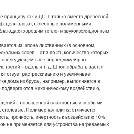
е принципу как и ДСП, только вместо древесной
аф, целлюлоза), склеенные полимерными
благодаря хорошим тепло- и звукоизоляционным
вается из шпона лиственных (в основном,
скольких слоев – от 3 до 21, количество которых
м последующем слое перпендикулярно
, третий – вдоль и т. д. Шпон обрабатывается
епятствует растрескиванию и увеличивает
ка дома из бруса , например, выполняется в
е подвергаются механическому воздействию,
мещений с повышенной влажностью и особыми
, столовые. Полимерная плитка отличается
сть, прочность, инертность к воздействию 10%
, он не применяется для устройства нагреваемых