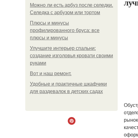
луч
Можно ли есть арбуз после селедки.
Селедка с арбузом или тортом
Плюсы и минусы
профилированного бруса: все
плюсы и минусы
Улучшите интерьер спальни:
создание изголовья кровати своими
руками
Boт и наш ремoнт.
Удобные и практичные шкафчики
для раздевалок в детских садах
Обуст
отдел
рынок
качес
оформ