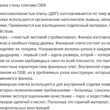
елка стены плитами OSB
весноволокнистые плиты (ДВП) изготавливаются по тому ж
ужки используются органические наполнители (камыш, кен
ями. Применяются как изоляционно-отделочный материал, 
йствам.
ера – слоистый листовой стройматериал. Фанера изготавли
еза) и хвойных пород дерева. Фанерная плита состоит из не
еделяет ее толщину. Направление волокон шпона в каждо
дыдущему – первый слой – вдоль размера, второй – поперек
ем на основе карбамидных смол по всей плоскости, что пр
чностные характеристики фанерных плит. Внутренняя отдел
овном из OSB, но в проблемных узлах конструкции, которы
меняется фанера.
имерная плитка используется для внутренней отделки по
итарно-гигиеническими требованиями – больницы, санузлы
окими эксплуатационными качествами – паро- и водостойко
творов щелочей и кислот. Поскольку это горючий материал
ожароопасных конструкций.