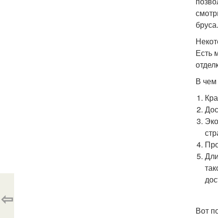
позво
смотр
бруса
Некот
Есть 
отдел
В чем
Кра
Дос
Эко
стр
Про
Дли
так
дос
⇦
Вот п