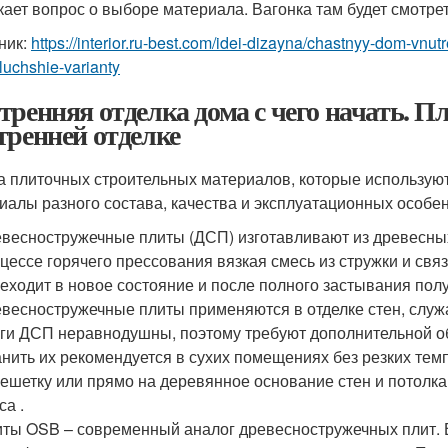
кает вопрос о выборе материала. Вагонка там будет смотрет
ник:
https://interior.ru-best.com/idei-dizayna/chastnyy-dom-vn
uchshie-varianty
тренняя отделка дома с чего начать. 
тренней отделке
а плиточных строительных материалов, которые используютс
иалы разного состава, качества и эксплуатационных особе
весностружечные плиты (ДСП) изготавливают из древесных
цессе горячего прессования вязкая смесь из стружки и св
еходит в новое состояние и после полного застывания пол
весностружечные плиты применяются в отделке стен, служа
ги ДСП неравнодушны, поэтому требуют дополнительной 
нить их рекомендуется в сухих помещениях без резких те
ешетку или прямо на деревянное основание стен и потолка
са .
ты OSB – современный аналог древесностружечных плит. 