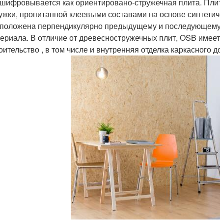
шифровывается как ориентировано-стружечная плита. Плит
ужки, пропитанной клеевыми составами на основе синтетич
положена перпендикулярно предыдущему и последующему с
ериала. В отличие от древесностружечных плит, OSB имее
оительство , в том числе и внутренняя отделка каркасного 