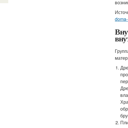
возни
Источ
doma-l
Вну
вну
Групп
матер
Дре
про
пер
Дре
вла
Хра
обр
бру
Пли