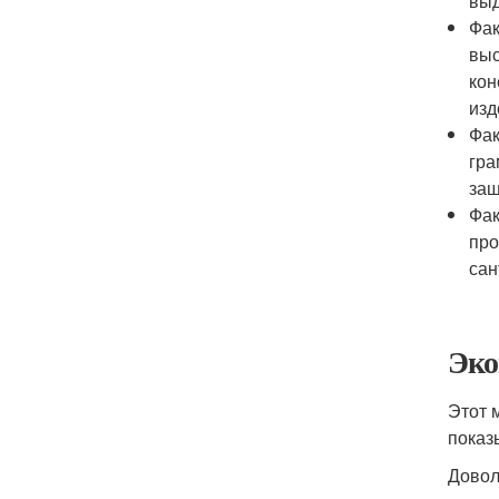
выд
Фак
выс
кон
изд
Фак
гра
защ
Фак
про
сан
Эко
Этот 
показ
Довол