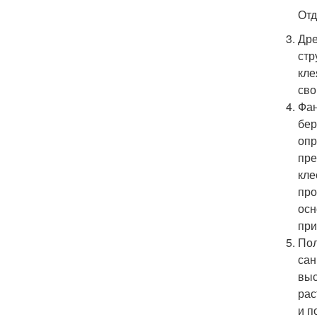
Отд
Дре
стр
кле
сво
Фан
бер
опр
пре
кле
про
осн
при
Пол
сан
выс
рас
и п