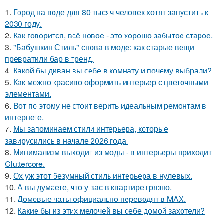
1.
Город на воде для 80 тысяч человек хотят запустить к
2030 году.
2.
Как говорится, всё новое - это хорошо забытое старое.
3.
"Бабушкин Стиль" снова в моде: как старые вещи
превратили бар в тренд.
4.
Какой бы диван вы себе в комнату и почему выбрали?
5.
Как можно красиво оформить интерьер с цветочными
элементами.
6.
Вот по этому не стоит верить идеальным ремонтам в
интернете.
7.
Мы запоминаем стили интерьера, которые
завирусились в начале 2026 года.
8.
Минимализм выходит из моды - в интерьеры приходит
Cluttercore.
9.
Ох уж этот безумный стиль интерьера в нулевых.
10.
А вы думаете, что у вас в квартире грязно.
11.
Домовые чаты официально переводят в MAX.
12.
Какие бы из этих мелочей вы себе домой захотели?