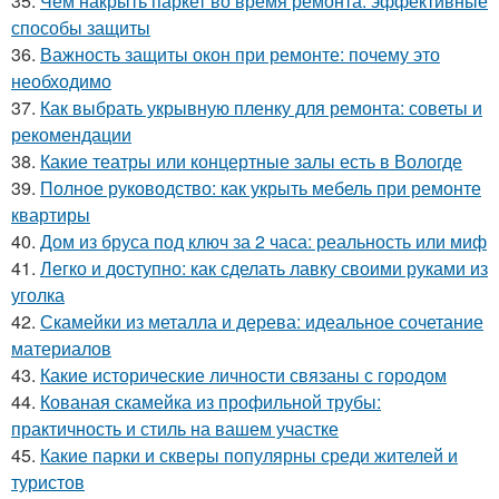
35.
Чем накрыть паркет во время ремонта: эффективные
способы защиты
36.
Важность защиты окон при ремонте: почему это
необходимо
37.
Как выбрать укрывную пленку для ремонта: советы и
рекомендации
38.
Какие театры или концертные залы есть в Вологде
39.
Полное руководство: как укрыть мебель при ремонте
квартиры
40.
Дом из бруса под ключ за 2 часа: реальность или миф
41.
Легко и доступно: как сделать лавку своими руками из
уголка
42.
Скамейки из металла и дерева: идеальное сочетание
материалов
43.
Какие исторические личности связаны с городом
44.
Кованая скамейка из профильной трубы:
практичность и стиль на вашем участке
45.
Какие парки и скверы популярны среди жителей и
туристов