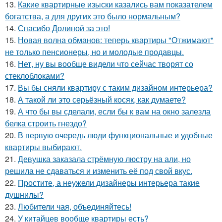
13.
Какие квартирные изыски казались вам показателем
богатства, а для других это было нормальным?
14.
Спасибо Долиной за это!
15.
Новая волна обманов: теперь квартиры "Отжимают"
не только пенсионеры, но и молодые продавцы.
16.
Нет, ну вы вообще видели что сейчас творят со
стеклоблоками?
17.
Вы бы сняли квартиру с таким дизайном интерьера?
18.
А такой ли это серьёзный косяк, как думаете?
19.
А что бы вы сделали, если бы к вам на окно залезла
белка строить гнездо?
20.
В первую очередь люди функциональные и удобные
квартиры выбирают.
21.
Девушка заказала стрёмную люстру на али, но
решила не сдаваться и изменить её под свой вкус.
22.
Простите, а неужели дизайнеры интерьера такие
душнилы?
23.
Любители чая, объединяйтесь!
24.
У китайцев вообще квартиры есть?