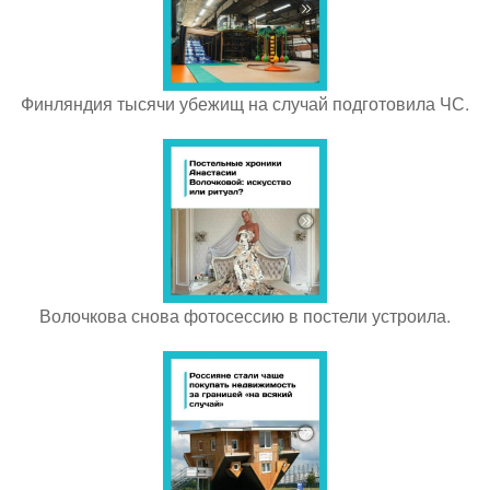
Финляндия тысячи убежищ на случай подготовила ЧС.
Волочкова снова фотосессию в постели устроила.