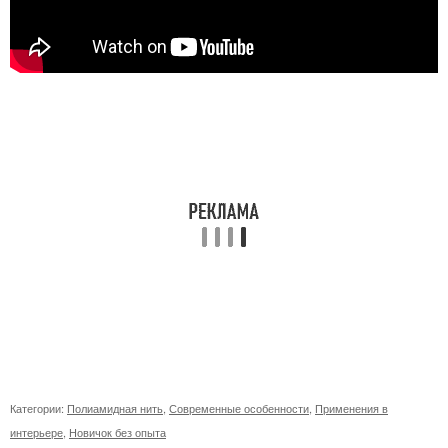
Категории:
Полиамидная нить
,
Современные особенности
,
Применения в
интерьере
,
Новичок без опыта