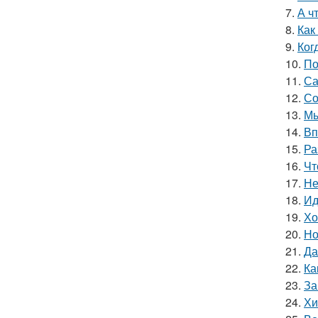
7.
А ч
8.
Как
9.
Ког
10.
По
11.
Са
12.
Со
13.
Мы
14.
Вп
15.
Ра
16.
Чт
17.
Не
18.
Ид
19.
Хо
20.
Но
21.
Да
22.
Ка
23.
За
24.
Хи