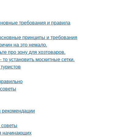
основные требования и правила
 основные принципы и требования
ричин на это немало.
те про зону для хозтоваров.
- то установить москитные сетки.
 туристов
 правильно
 советы
и рекомендации
е советы
ля начинающих