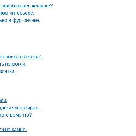
ебе подобающее жилище?
нном интерьере.
ьер в фургончике.
шенников отказал".
ь не могли.
зиатки.
ли.
дских квартирах.
лгого ремонта?
и на камне.