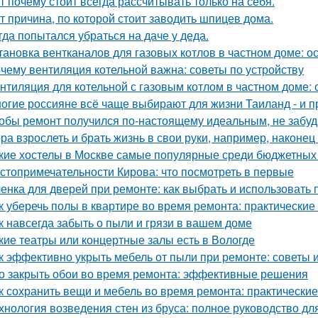
т почему стоит всегда рассчитывать только на себя.
т причина, по которой стоит заводить шпицев дома.
гда попытался убраться на даче у деда.
тановка вентканалов для газовых котлов в частном доме: 
чему вентиляция котельной важна: советы по устройству
нтиляция для котельной с газовым котлом в частном доме:
огие россияне всё чаще выбирают для жизни Таиланд - и п
обы ремонт получился по-настоящему идеальным, не забудь
ра взрослеть и брать жизнь в свои руки, например, наконец 
кие хостелы в Москве самые популярные среди бюджетных
стопримечательности Кирова: что посмотреть в первые
енка для дверей при ремонте: как выбрать и использовать
к уберечь полы в квартире во время ремонта: практические
к навсегда забыть о пыли и грязи в вашем доме
кие театры или концертные залы есть в Вологде
к эффективно укрыть мебель от пыли при ремонте: советы 
о закрыть обои во время ремонта: эффективные решения
к сохранить вещи и мебель во время ремонта: практически
хнология возведения стен из бруса: полное руководство д