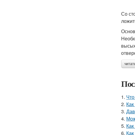
Со ст
ложит
Основ
Необх
высых
отвер
читат
Пос
1.
Что
2.
Как
3.
Дав
4.
Мож
5.
Как
6.
Как