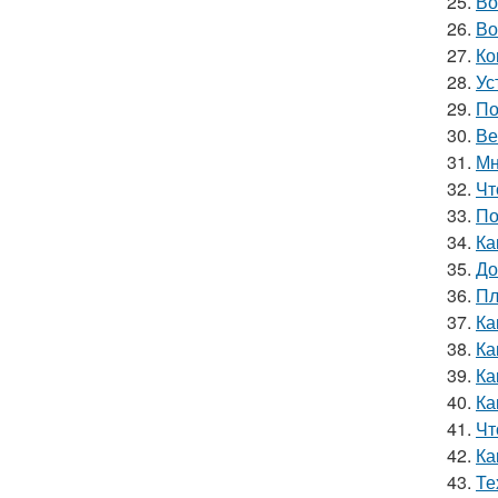
25.
Во
26.
Во
27.
Ко
28.
Ус
29.
По
30.
Ве
31.
Мн
32.
Чт
33.
По
34.
Ка
35.
До
36.
Пл
37.
Ка
38.
Ка
39.
Ка
40.
Ка
41.
Чт
42.
Ка
43.
Те