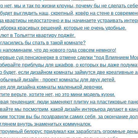
то нет, мы и так по жизни клоуны, почему бы не сделать с
 будет выглядить наш, скрепный, ковёр на стене в совреме
да квартиры недостаточно и вы начинаете устраивать интер
дборка красивых решений, которые не очень удобные.
лют в Тольятти квартиру поджёг.
гласились бы спать в такой комнате?
 напоминаем, что до нового года совсем немного!
ервые суд пенсионерке в отмене сделки "под Влиянием Мо
збирайте приблуды для шкафов, о которых вы даже подумат
о будет, если дизайном комнаты займутся две креативные а
обычный дизайн - проект комнаты для двух детей.
ея для дизайна комнаты маленькой девочки.
тите верьте, хотите нет, но это мини модель кухни.
вая тенденция: люди заменяют плитку на пластиковые пане
вайте мы посмотрим, какой дизайн интерьера делают в кана
ким тостом вы бы поздравили самих себя, за окончание до
глянем внутрь знаменитых коммуналок.
троумный белорус придумал как заработать огромные деньг