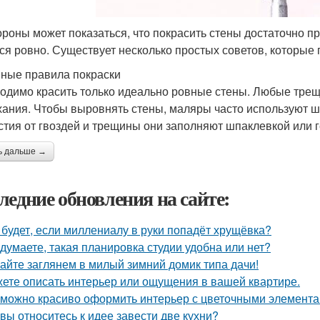
ороны может показаться, что покрасить стены достаточно про
ся ровно. Существует несколько простых советов, которые 
ные правила покраски
одимо красить только идеально ровные стены. Любые трещ
ания. Чтобы выровнять стены, маляры часто используют 
стия от гвоздей и трещины они заполняют шпаклевкой или г
ь дальше →
ледние обновления на сайте:
 будет, если миллениалу в руки попадёт хрущёвка?
 думаете, такая планировка студии удобна или нет?
айте заглянем в милый зимний домик типа дачи!
ете описать интерьер или ощущения в вашей квартире.
 можно красиво оформить интерьер с цветочными элемента
 вы относитесь к идее завести две кухни?