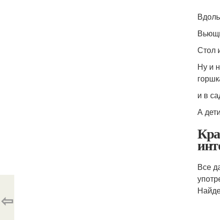
Вдоль
Вьющи
Стол 
Ну и 
горшк
и в са
А дети
Кра
инт
Все д
употр
Найде
⇦