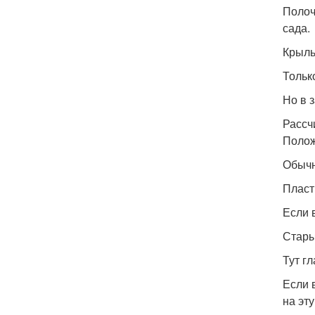
Полоч
сада.
Крыль
Тольк
Но в 
Рассч
Полож
Обычн
Пласт
Если 
Стары
Тут г
Если 
на эт