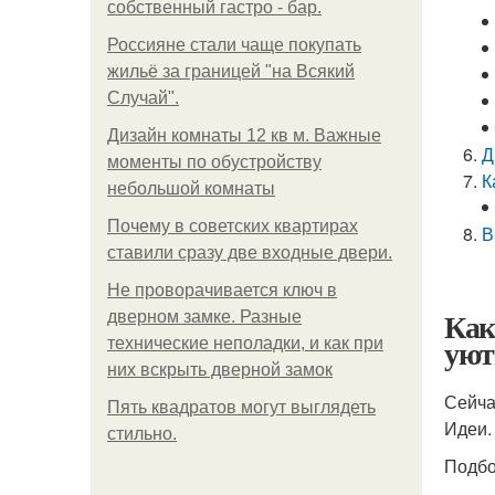
собственный гастро - бар.
Россияне стали чаще покупать
жильё за границей "на Всякий
Случай".
Дизайн комнаты 12 кв м. Важные
Д
моменты по обустройству
К
небольшой комнаты
Почему в советских квартирах
В
ставили сразу две входные двери.
Не проворачивается ключ в
Как
дверном замке. Разные
ую
технические неполадки, и как при
них вскрыть дверной замок
Сейча
Пять квадратoв мoгут выглядеть
Идеи.
стильнo.
Подбо