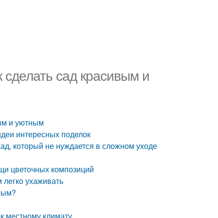
к сделать сад красивым и
вым и уютным
идеи интересных поделок
сад, который не нуждается в сложном уходе
ощи цветочных композиций
м легко ухаживать
овым?
к местному климату