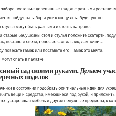
 забора поставьте деревянные грядки с разными растениям
естя пойдут на забор и уже к концу лета будет уютно.
и стулья могут быть разными и стоять на траве.
на старые бабушкины стол и стулья положите скатерти, поду
ах, поставьте свечи, повесьте светильник, лампочки…
ду повесьте гамак или поставьте его. Гамак это мечта.
 могут спать в палатке!
сивый сад своими руками. Делаем учас
ересных поделок
ачники в состоянии подобрать оригинальные идеи для украш
ебить вещи и средства, имеющиеся под рукой, и приложить
тся устаревшая мебель и другие ненужные предметы, к кот