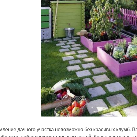
ление дачного участка невозможно без красивых клумб. 
образить добавлением старых емкостей: бочек, кастрюль, 