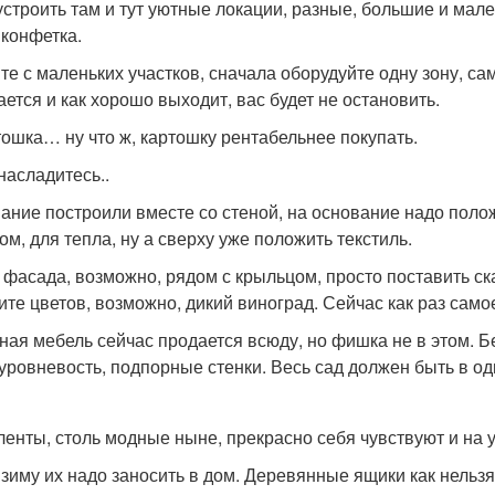
устроить там и тут уютные локации, разные, большие и мале
 конфетка.
те с маленьких участков, сначала оборудуйте одну зону, са
ается и как хорошо выходит, вас будет не остановить.
тошка… ну что ж, картошку рентабельнее покупать.
насладитесь..
ание построили вместе со стеной, на основание надо поло
ом, для тепла, ну а сверху уже положить текстиль.
 фасада, возможно, рядом с крыльцом, просто поставить ск
ите цветов, возможно, дикий виноград. Сейчас как раз само
ная мебель сейчас продается всюду, но фишка не в этом. Бе
уровневость, подпорные стенки. Весь сад должен быть в од
ленты, столь модные ныне, прекрасно себя чувствуют и на 
 зиму их надо заносить в дом. Деревянные ящики как нельзя