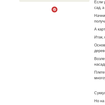
Если 
сад, а
Начни
получ
А кар
Итак, 
Основ
дерев
Возле
насад
Плете
много
Сукку
Но на