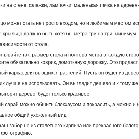
ки на стене, флажки, лампочки, маленькая печка на дерев
цо может стать не просто входом, но и любимым местом вс
о крыльцо должно быть хотя бы метра три на три, минимум.
зависимости от стола.
итывайте так: размер стола и полтора метра в каждую сторону
ите обязательно коврик, домотканую дорожку. Это придаст 
ый каркас для вьющихся растений. Пусть он будет из дерев
ик лучше не использовать. Он выглядит дешево и к тому же
выгорит дерево, будет только красивее.
й сарай можно обшить блокхаусом и покрасить, а можно и н
лавное общий ухоженный вид.
ваш забор не из столетнего кирпича или прекрасного белого
у фотографию.