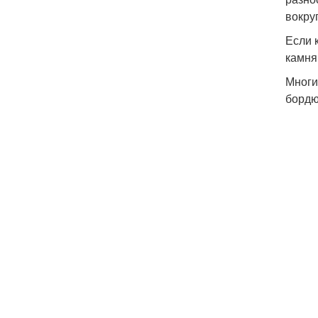
вокру
Если 
камня
Многи
бордю