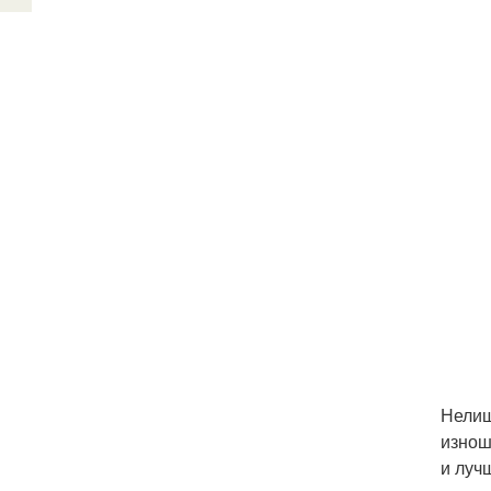
Нелиш
изнош
и луч