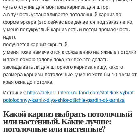
чуть отступив для монтажа карниза для штор.
а в ту часть устанавливаете потолочный карниз по
форме эркера (это сейчас все делается под заказ легко,
у меня полукруглый карниз есть и потом прямая часть
идет).
получается карниз скрытый.
у меня тоже намечаются к сожалению натяжные потолки
и тоже ломаю голову пока как все это делать -
закладывать ли для шторного карниза нишу, какого
размера карнизы потолочные. у меня хотя бы 10-15см от
края окна до потолка.
Источник:
https://dekor-i-interer.ru-land.com/stati/kak-vybrat-
potolochnyy-karniz-dlya-shtor-otlichie-gardin-ot-karniza
Какой карниз выбрать потолочный
или настенный. Какие лучше:
потолочные или настенные?