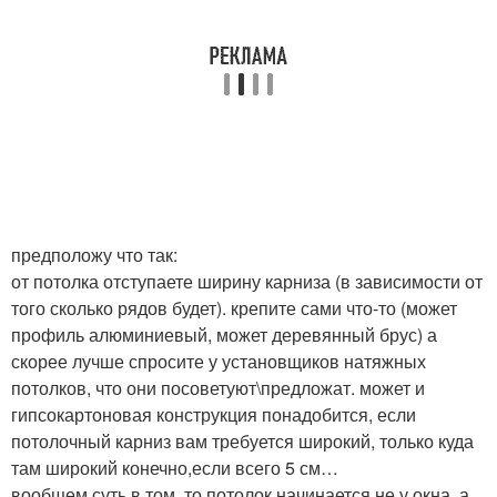
предположу что так:
от потолка отступаете ширину карниза (в зависимости от
того сколько рядов будет). крепите сами что-то (может
профиль алюминиевый, может деревянный брус) а
скорее лучше спросите у установщиков натяжных
потолков, что они посоветуют\предложат. может и
гипсокартоновая конструкция понадобится, если
потолочный карниз вам требуется широкий, только куда
там широкий конечно,если всего 5 см…
вообщем суть в том, то потолок начинается не у окна, а