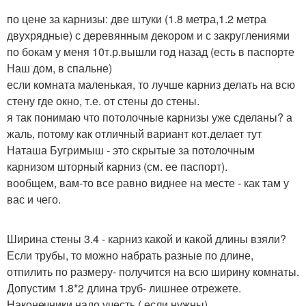
по цене за карнизы: две штуки (1.8 метра,1.2 метра
двухрядные) с деревянным декором и с закруглениями
по бокам у меня 10т.р.вышли год назад (есть в паспорте
Наш дом, в спальне)
если комната маленькая, то лучше карниз делать на всю
стену где окно, т.е. от стены до стены.
я так понимаю что потолочные карнизы уже сделаны? а
жаль, потому как отличный вариант кот.делает тут
Наташа Бугримыш - это скрытые за потолочным
карнизом шторный карниз (см. ее паспорт).
вообщем, вам-то все равно виднее на месте - как там у
вас и чего.
Ширина стены 3.4 - карниз какой и какой длины взяли?
Если трубы, то можно набрать разные по длине,
отпилить по размеру- получится на всю ширину комнаты.
Допустим 1.8*2 длина труб- лишнее отрежете.
Наконечники надо учесть ( если нужны)