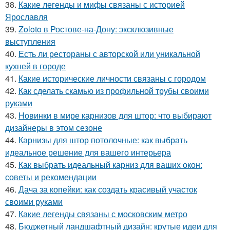
38.
Какие легенды и мифы связаны с историей
Ярославля
39.
Zoloto в Ростове-на-Дону: эксклюзивные
выступления
40.
Есть ли рестораны с авторской или уникальной
кухней в городе
41.
Какие исторические личности связаны с городом
42.
Как сделать скамью из профильной трубы своими
руками
43.
Новинки в мире карнизов для штор: что выбирают
дизайнеры в этом сезоне
44.
Карнизы для штор потолочные: как выбрать
идеальное решение для вашего интерьера
45.
Как выбрать идеальный карниз для ваших окон:
советы и рекомендации
46.
Дача за копейки: как создать красивый участок
своими руками
47.
Какие легенды связаны с московским метро
48.
Бюджетный ландшафтный дизайн: крутые идеи для