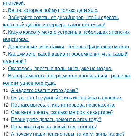
ипотекой.
3.
Вещи, которые поймут только дети 90 х.
4.
Забирайте советы от дизайнеров, чтобы сделать
классный дизайн интерьера самостоятельно!
5.
Какую красоту можно устроить в небольших японских
квартирках.
6.
Деревянные пятиэтажки - теперь официально можно.
7.
Как думаете, какой вариант оформления угла самый
смешной?
8.
Оказалось, простые полы мыть уже не модно.
9.
В апартаментах теперь можно прописаться - решение
конституционного суда.
10.
А надолго хватит этого дома?
11.
Ох уж этот безумный стиль интерьера в нулевых.
12.
Познакомьтесь: стиль интерьера неоклассика.
13.
Сможете понять, сколько метров в квартире?
14.
Планируете делать ремонт в этом году?
15.
Пора квартиру на новый год готовить!
16.
А почему наши пенсионеры не могут жить так же?