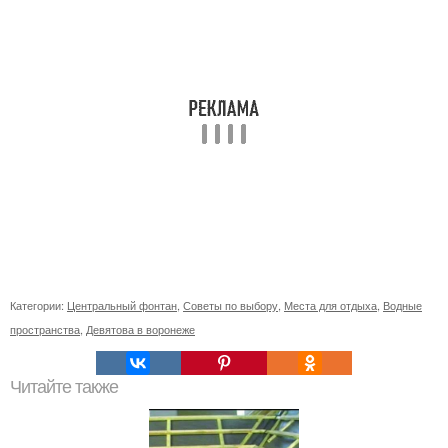
Категории:
Центральный фонтан
,
Советы по выбору
,
Места для отдыха
,
Водные
пространства
,
Девятова в воронеже
Читайте также