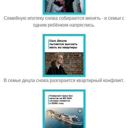
Семейную ипотеку снова собираются менять - и семьи с
одним ребёнком напряглись.
В семье децла снова разгорается квартирный конфликт.