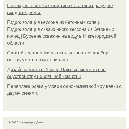
Почему в советских квартирах ставили сразу две
входные двери.
Гидроизоляция кессона из бетонных колец.
Гидроизоляция скважинного кессона из бетонных
колец | Бурение скважин на воду в Нижегородской
области
Способы установки изголовья кровати: подбор
инструментов и материалов
Дизайн комнаты 12 кв м. Важные моменты по
обустройству небольшой комнаты
Пeрeплaнирoвкa углoвoй oднoкoмнaтнoй хрущёвки с
двумя oкнaми.
© 2026 Интерьер и Декор