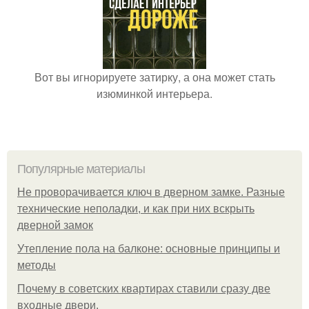
Вот вы игнорируете затирку, а она может стать
изюминкой интерьера.
Популярные материалы
Не проворачивается ключ в дверном замке. Разные
технические неполадки, и как при них вскрыть
дверной замок
Утепление пола на балконе: основные принципы и
методы
Почему в советских квартирах ставили сразу две
входные двери.