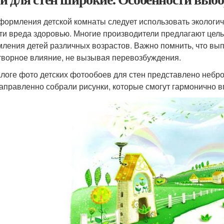
формления детской комнаты следует использовать экологи
ти вреда здоровью. Многие производители предлагают цел
ления детей различных возрастов. Важно помнить, что вы
творное влияние, не вызывая перевозбуждения.
алоге фото детских фотообоев для стен представлено неб
аправленно собрали рисунки, которые смогут гармонично в