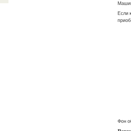
Машин
Если 
приоб
Фон о
Вариа