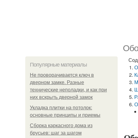
Обо
Сод
Популярные материалы
О
К
Не проворачивается ключ в
М
дверном замке. Разные
Ш
технические неполадки, и как при
Р
них вскрыть дверной замок
О
Укладка плитки на потолок:
основные принципы и приемы
Сборка каркасного дома из
брусьев: шаг за шагом
Обо