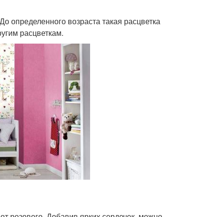
До определенного возраста такая расцветка
угим расцветкам.
 от розового. Добавив ярких сердечек, можно