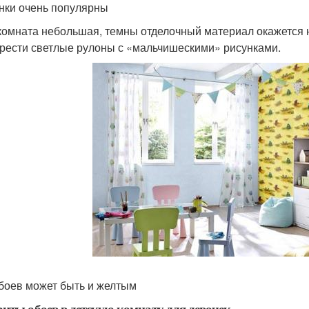
ки очень популярны
комната небольшая, темны отделочный материал окажется 
рести светлые рулоны с «мальчишескими» рисунками.
боев может быть и желтым
нты обоев в детскую комнату для девочек