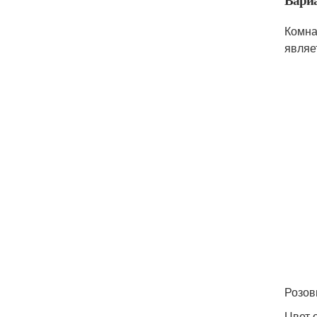
Комна
являе
Розов
Цвет 