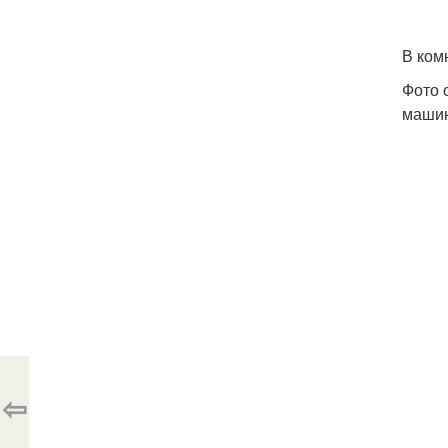
В ком
Фото 
машин
⇦