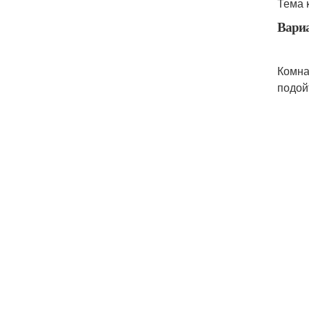
Тема 
Вариа
Комна
подой