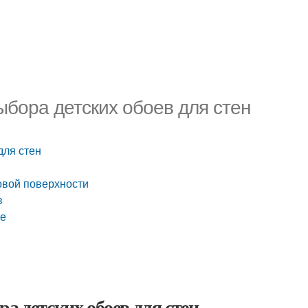
ыбора детских обоев для стен
для стен
зовой поверхности
в
не
а детских обоев для стен