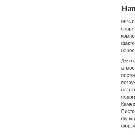
Нап
95% п
совре
компо
факто
нанес
Для н
атмос
писто
погру
насос
подог
Камер
Писто
функц
форсу