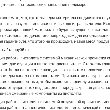
доточимся на технологии напыления полимеров.
 понимать, что, как только два материала соединяются вну
ровать сразу же, смешиваясь и выходя из распылителя. Ес
прореагировавший материал не будет выпущен из пистолета
и пистолета, что делает его непригодным для использовани
ая гарантирует, что этого не происходит, называется продув
с сайта ppy35.ru
ип работы пистолета с системой механической прочистки с
няет две функции в пистолете-распылителе. Стержень кла
лета. Когда пистолет не находится в закрытом положении, 
вает два канала с компонентами. При нажатии на курок пис
стия с компонентами, чтобы позволить полиолу и изоцианат
изм отпущен, шток выдвигается вперед, закрывая два кана
шиеся смешанные компоненты из пистолета.
ип работы пистолета с системой воздушной прочистки сме
хом работают аналогично пистолетам с механической прочис