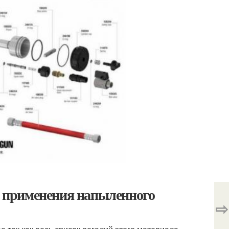
 применения напыленного
⇨