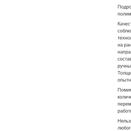
Подро
полим
Качес
соблю
техно
на ра
напра
соста
ручны
Толщи
опытн
Помим
колич
перем
работ
Нельз
любог