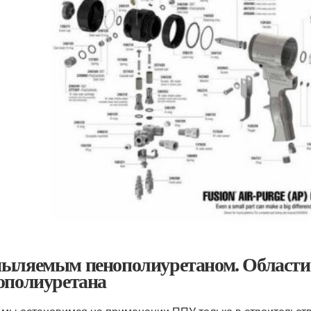
ыляемым пенополиуретаном. Области
ополиуретана