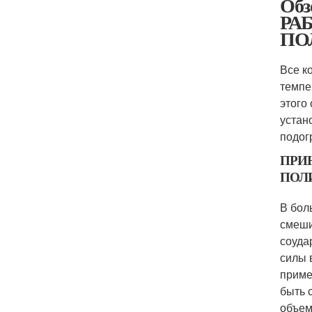
Обз
РА
ПО
Все к
темпе
этого
устан
подог
ПРИ
ПОЛ
В бол
смеши
соуда
силы 
приме
быть 
объем