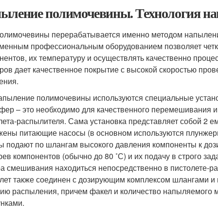
ыление полимочевины. Технология н
олимочевины перерабатывается именно методом напыления.
менным профессиональным оборудованием позволяет четк
нентов, их температуру и осуществлять качественно проце
ров дает качественное покрытие с высокой скоростью пров
ения.
апыление полимочевины используются специальные устано
фер – это необходимо для качественного перемешивания и
лета-распылителя. Сама установка представляет собой 2 ем
жены питающие насосы (в основном используются плунже
ы подают по шлангам высокого давления компоненты к доз
рев компонентов (обычно до 80 ˚С) и их подачу в строго з
а смешивания находиться непосредственно в пистолете-рас
лет также соединен с дозирующим комплексом шлангами 
ию распыления, причем факел и количество напыляемого 
нками.