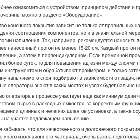
бнее ознакомиться с устройством, принципом действия и 
очевины можно в разделе «Оборудование» .
тво конечного покрытия зависит не только от правильных н
дения соотношения компонентов, но и в значительной мер
логии напыления. Так, например, рекомендуется наносить п
нее нанесенный прогон не менее 15-20 см. Каждый прогон
влении, а затем в перпендикулярном. Если временной про
вил более суток, то для повышения адгезии между слоями п
м инструментом и обрабатывают праймером, и только зате
ну напыляемого слоя подбирают в зависимости от задач, но
ые операторы знают в каких местах и узлах будет больше н
о оператора в процессе участвует еще как минимум один ч
еством сырья в расходных емкостях, за корректным функци
ещении длинных и нелегких шлангов установки, а также о
ы на участке подлежащем напылению.
я забывать, что для качественного и долговечного покрытия
о иного изоляционного материала, очень важна подготовка