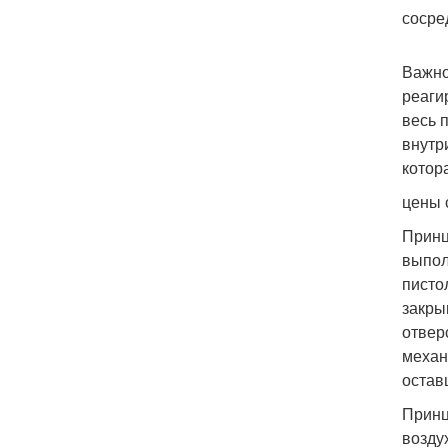
сосре
Важно
реаги
весь 
внутр
котор
цены 
Принц
выпол
писто
закры
отвер
механ
остав
Принц
возду