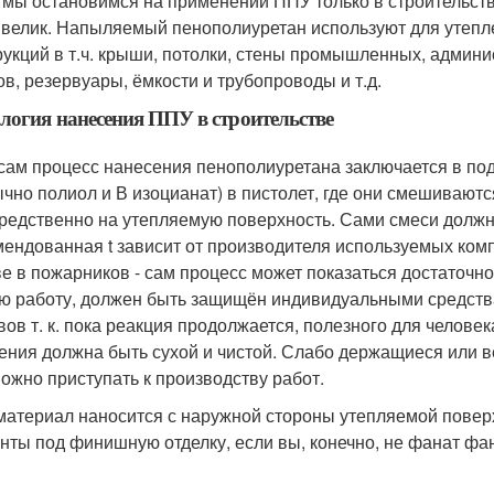
 мы остановимся на применении ППУ только в строительстве
 велик. Напыляемый пенополиуретан используют для утеп
рукций в т.ч. крыши, потолки, стены промышленных, админ
ов, резервуары, ёмкости и трубопроводы и т.д.
логия нанесения ППУ в строительстве
 сам процесс нанесения пенополиуретана заключается в п
ычно полиол и В изоцианат) в пистолет, где они смешивают
редственно на утепляемую поверхность. Сами смеси должн
мендованная t зависит от производителя используемых компо
ве в пожарников - сам процесс может показаться достаточ
ю работу, должен быть защищён индивидуальными средств
вов т. к. пока реакция продолжается, полезного для челове
ения должна быть сухой и чистой. Слабо держащиеся или 
можно приступать к производству работ.
материал наносится с наружной стороны утепляемой повер
нты под финишную отделку, если вы, конечно, не фанат фа