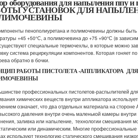
ор оборудования для напыления ппу
БОТЫ УСТАНОВОК ДЛЯ НАПЫЛЕН
ЛИМОЧЕВИНЫ
омпоненты пенополиуретана и полимочевины должны быть 
ратуры +45 +50°С, а полимочевина до +75 +90°С (в зависи
 существуют специальные термочехлы, в которые можно зав
овку система рециркуляции компонентов. Которая гоняет по
рева обратно в бочки.
НЦИП РАБОТЫ ПИСТОЛЕТА -АППЛИКАТОРА ДЛ
ИМОЧЕВИНЫ
ьшинстве профессиональных пистолетов-распылителей дл
вания химических веществ внутри аппликатора используе
рением означает, что два отдельных материала на стороне 
высокого давления внутри очень маленькой камеры внутри 
нения, заливка или напыление, технологии смешивания м
статическим или динамическим. Многие профессиональные
ах используют технологию статического смешивания низког