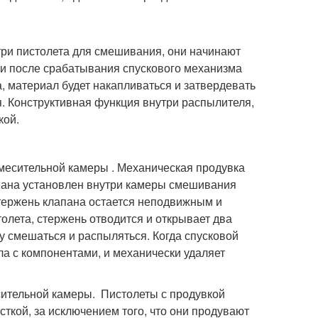
три пистолета для смешивания, они начинают
ли после срабатывания спускового механизма
, материал будет накапливаться и затвердевать
я. Конструктивная функция внутри распылителя,
кой.
месительной камеры . Механическая продувка
пана установлен внутри камеры смешивания
стержень клапана остается неподвижным и
толета, стержень отводится и открывает два
у смешаться и распыляться. Когда спусковой
ла с компонентами, и механически удаляет
сительной камеры. Пистолеты с продувкой
ткой, за исключением того, что они продувают