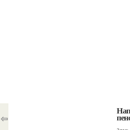
Нап
пен
⇦