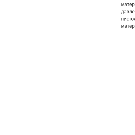
матер
давле
писто
матер