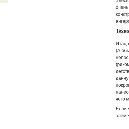
Здесь
очень
конст
ангар
Техно
Итак,
(А об
непос
(реко
детст
данну
покро
нанес
чего 
Если 
элеме