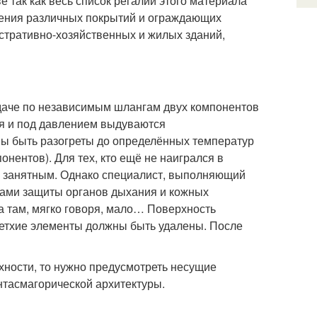
 так как весь список регалий этого материала
ления различных покрытий и ограждающих
истративно-хозяйственных и жилых зданий,
одаче по независимым шлангам двух компонентов
ся и под давлением выдуваются
ы быть разогреты до определённых температур
нентов). Для тех, кто ещё не наигрался в
но занятным. Однако специалист, выполняющий
ами защиты органов дыхания и кожных
ка там, мягко говоря, мало… Поверхность
ветхие элементы должны быть удалены. После
хности, то нужно предусмотреть несущие
нтасмагорической архитектуры.