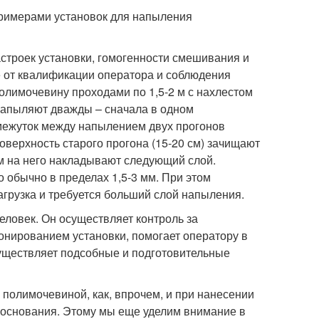
примерами установок для напыления
астроек установки, гомогенности смешивания и
е от квалификации оператора и соблюдения
олимочевину проходами по 1,5-2 м с нахлестом
 напыляют дважды – сначала в одном
межуток между напылением двух прогонов
оверхность старого прогона (15-20 см) зачищают
м на него накладывают следующий слой.
 обычно в пределах 1,5-3 мм. При этом
агрузка и требуется больший слой напыления.
еловек. Он осуществляет контроль за
онированием установки, помогает оператору в
существляет подсобные и подготовительные
 полимочевиной, как, впрочем, и при нанесении
 основания. Этому мы еще уделим внимание в