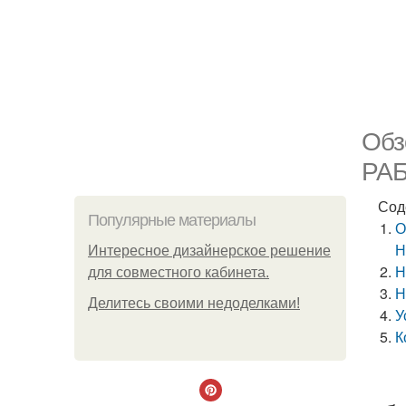
Обз
РА
Сод
Популярные материалы
О
Н
Интересное дизайнерское решение
Н
для совместного кабинета.
Н
Делитесь своими недоделками!
У
К