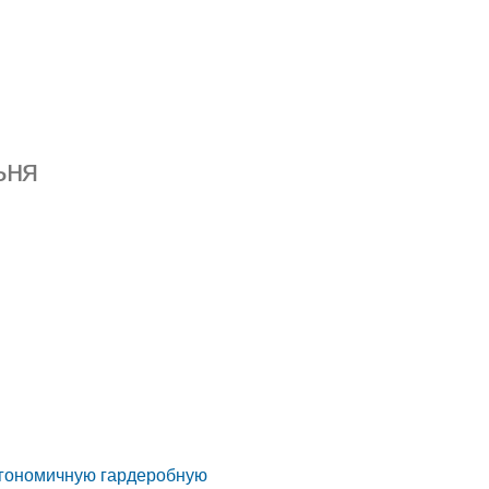
ьня
эргономичную гардеробную