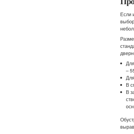
Про
Если 
выбор
небол
Разме
станд
дверн
Для
– 5
Для
В с
В з
ств
осн
Обуст
вырав