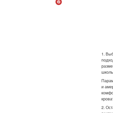
1. Вы
подхо
разме
школь
Парам
и аме
комфо
крова
2. Ос