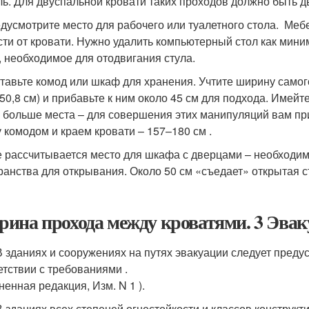
ль. Для двуспальной кровати таких проходов должно быть д
едусмотрите место для рабочего или туалетного стола. Меб
сти от кровати. Нужно удалить компьютерный стол как миним
, необходимое для отодвигания стула.
ставьте комод или шкаф для хранения. Учтите ширину самого
–50,8 см) и прибавьте к ним около 45 см для подхода. Имейт
 больше места – для совершения этих манипуляций вам пр
 комодом и краем кровати – 157–180 см .
е рассчитывается место для шкафа с дверцами – необходи
ранства для открывания. Около 50 см «съедает» открытая ст
ина прохода между кроватями. 3 Эва
 В зданиях и сооружениях на путях эвакуации следует пред
етствии с требованиями .
ненная редакция, Изм. N 1 ).
 В зданиях всех степеней огнестойкости и классов конструк