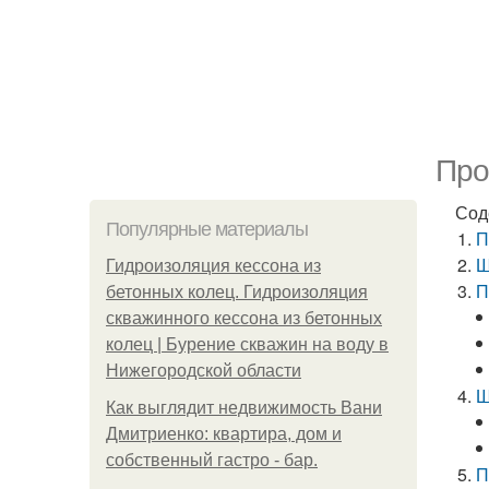
Про
Сод
Популярные материалы
П
Ш
Гидроизоляция кессона из
П
бетонных колец. Гидроизоляция
скважинного кессона из бетонных
колец | Бурение скважин на воду в
Нижегородской области
Ш
Как выглядит недвижимость Вани
Дмитриенко: квартира, дом и
собственный гастро - бар.
П