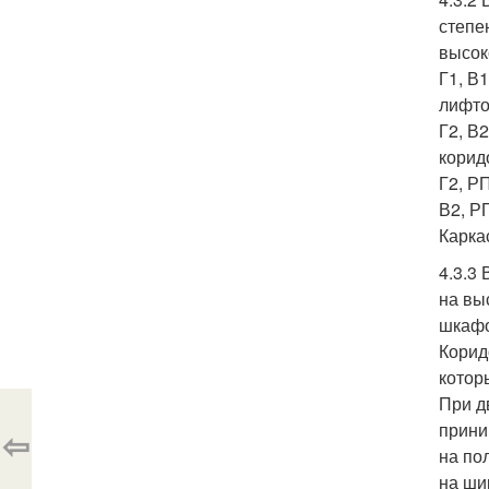
степе
высок
Г1, В
лифто
Г2, В2
корид
Г2, Р
В2, Р
Карка
4.3.3
на вы
шкафо
Корид
котор
При д
прини
⇦
на по
на ши