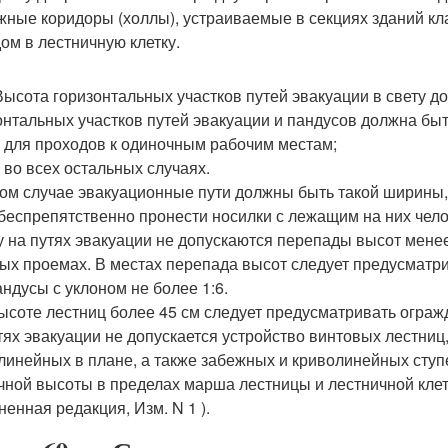
жные коридоры (холлы), устраиваемые в секциях зданий кл
ом в лестничную клетку.
 Высота горизонтальных участков путей эвакуации в свету д
онтальных участков путей эвакуации и пандусов должна быт
 - для проходов к одиночным рабочим местам;
- во всех остальных случаях.
ом случае эвакуационные пути должны быть такой ширины, 
беспрепятственно пронести носилки с лежащим на них чел
у на путях эвакуации не допускаются перепады высот менее
ых проемах. В местах перепада высот следует предусматри
андусы с уклоном не более 1:6.
ысоте лестниц более 45 см следует предусматривать ограж
тях эвакуации не допускается устройство винтовых лестниц
линейных в плане, а также забежных и криволинейных ступ
чной высоты в пределах марша лестницы и лестничной клет
ненная редакция, Изм. N 1 ).