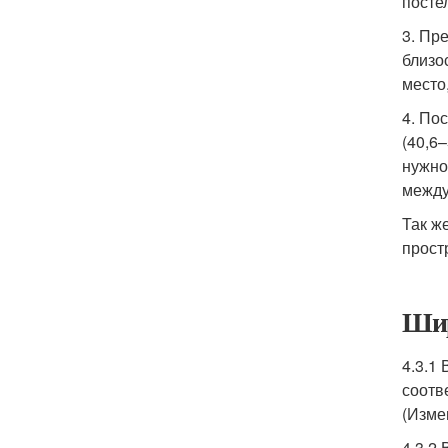
посте
3. Пр
близо
место
4. По
(40,6
нужно
между
Так ж
прост
Шир
4.3.1
соотв
(Изме
4.3.2