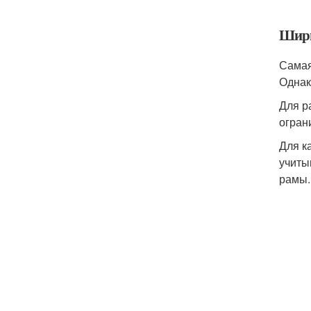
Шир
Самая
Однак
Для р
огран
Для к
учиты
рамы.