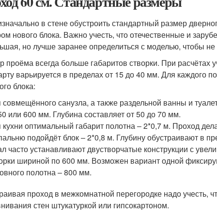
ход 60 см. Стандартные размеры
изначально в стене обустроить стандартный размер дверног
ом нового блока. Важно учесть, что отечественные и зару
ьшая, но лучше заранее определиться с моделью, чтобы не
р проёма всегда больше габаритов створки. При расчётах у
арту варьируется в пределах от 15 до 40 мм. Для каждого 
ого блока:
 совмещённого санузла, а также раздельной ванны и туале
50 или 600 мм. Глубина составляет от 50 до 70 мм.
 кухни оптимальный габарит полотна – 2*0,7 м. Проход дел
пальню подойдёт блок – 2*0,8 м. Глубину обустраивают в п
ал часто устанавливают двустворчатые конструкции с увели
орки шириной по 600 мм. Возможен вариант одной фиксиру
овного полотна – 800 мм.
раивая проход в межкомнатной перегородке надо учесть, чт
нивания стен штукатуркой или гипсокартоном.