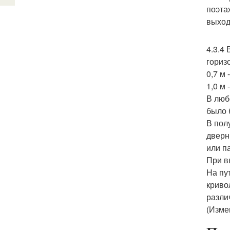
поэта
выход
4.3.4
гориз
0,7 м
1,0 м 
В люб
было 
В пол
дверн
или п
При в
На пу
криво
разли
(Изме