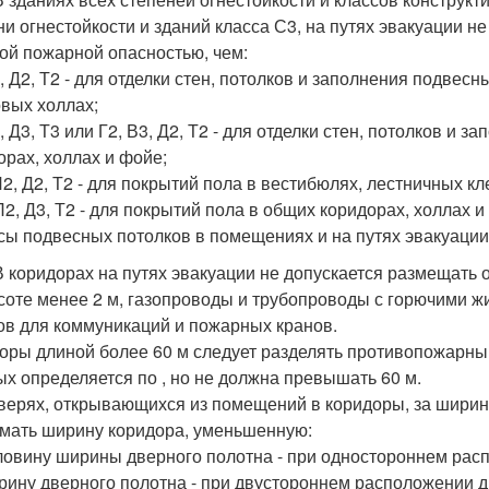
ни огнестойкости и зданий класса С3, на путях эвакуации н
ой пожарной опасностью, чем:
1, Д2, Т2 - для отделки стен, потолков и заполнения подвес
вых холлах;
, Д3, Т3 или Г2, В3, Д2, Т2 - для отделки стен, потолков и
орах, холлах и фойе;
П2, Д2, Т2 - для покрытий пола в вестибюлях, лестничных кл
П2, Д3, Т2 - для покрытий пола в общих коридорах, холлах и
сы подвесных потолков в помещениях и на путях эвакуации
 В коридорах на путях эвакуации не допускается размещать
соте менее 2 м, газопроводы и трубопроводы с горючими ж
в для коммуникаций и пожарных кранов.
оры длиной более 60 м следует разделять противопожарным
ых определяется по , но не должна превышать 60 м.
верях, открывающихся из помещений в коридоры, за ширину
мать ширину коридора, уменьшенную:
ловину ширины дверного полотна - при одностороннем рас
рину дверного полотна - при двустороннем расположении д