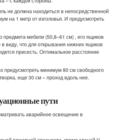
ва – с каждой стороны.
ель не должна находиться в непосредственной
ум на 1 метр от изголовья. И предусмотреть
 предмета мебели (50,8–61 см) , его ящиков
е в виду, что для открывания нижних ящиков
идется присесть. Оптимальное расстояние
мо предусмотреть минимум 80 см свободного
ворка, еще 30 см – проход вдоль нее.
куационные пути
усматривать аварийное освещение в
тивной пожарной опасности, кроме зданий V