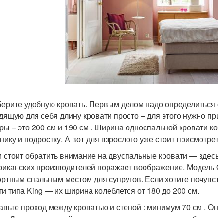
берите удобную кровать. Первым делом надо определиться 
дящую для себя длину кровати просто – для этого нужно пр
ры – это 200 см и 190 см . Ширина односпальной кровати к
нику и подростку. А вот для взрослого уже стоит присмотре
 стоит обратить внимание на двуспальные кровати — здесь
риканских производителей поражает воображение. Модель 
ртным спальным местом для супругов. Если хотите почувст
ти типа King — их ширина колеблется от 180 до 200 см.
тавьте проход между кроватью и стеной : минимум 70 см . О