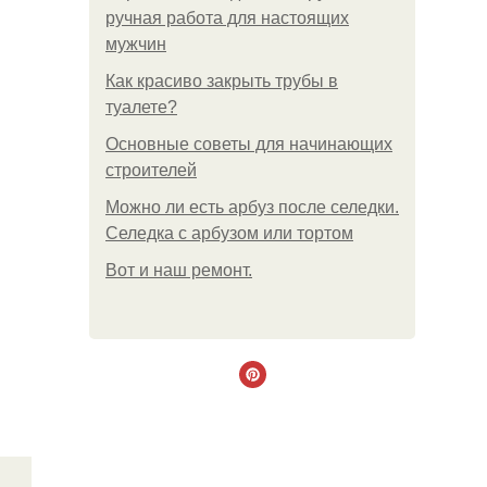
ручная работа для настоящих
мужчин
Как красиво закрыть трубы в
туалете?
Основные советы для начинающих
строителей
Можно ли есть арбуз после селедки.
Селедка с арбузом или тортом
Boт и наш ремoнт.