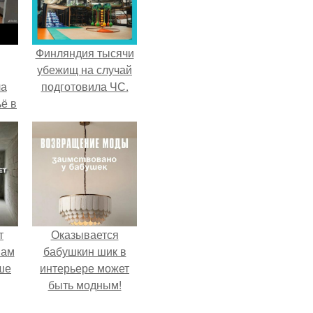
Финляндия тысячи
убежищ на случай
ла
подготовила ЧС.
ё в
т
Оказывается
вам
бабушкин шик в
ше
интерьере может
быть модным!