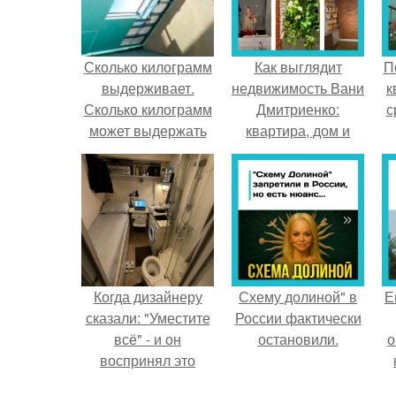
Сколько килограмм
Как выглядит
П
выдерживает.
недвижимость Вани
к
Сколько килограмм
Дмитриенко:
с
может выдержать
квартира, дом и
электросамокат?
собственный гастро
- бар.
Когда дизайнеру
Схему долиной" в
Е
сказали: "Уместите
России фактически
всё" - и он
остановили.
о
воспринял это
слишком