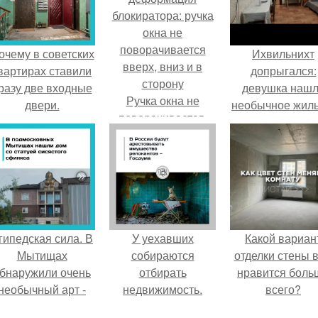
очему в советских
Ихвильнихт
вартирах ставили
допрыгался:
разу две входные
девушка наш
Ручка окна не
двери.
необычное жиль
поворачивается.
Пятигорске.
Поломки и
деформация
блокиратора: ручка
окна не
поворачивается
вверх, вниз и в
сторону
гипедская сила. В
У уехавших
Какой вариан
Мытищах
собираются
отделки стены 
бнаружили очень
отбирать
нравится боль
необычный арт -
недвижимость.
всего?
объект.