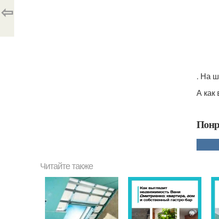
⇦
. На 
А как
Понр
Читайте также