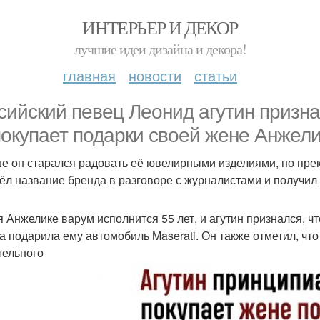
ИНТЕРЬЕР И ДЕКОР
лучшие идеи дизайна и декора!
главная
новости
статьи
сийский певец Леонид агутин призна
покупает подарки своей жене Анжели
е он старался радовать её ювелирными изделиями, но прек
ёл название бренда в разговоре с журналистами и получил 
я Анжелике варум исполнится 55 лет, и агутин признался, что
на подарила ему автомобиль Maserati. Он также отметил, что
тельного