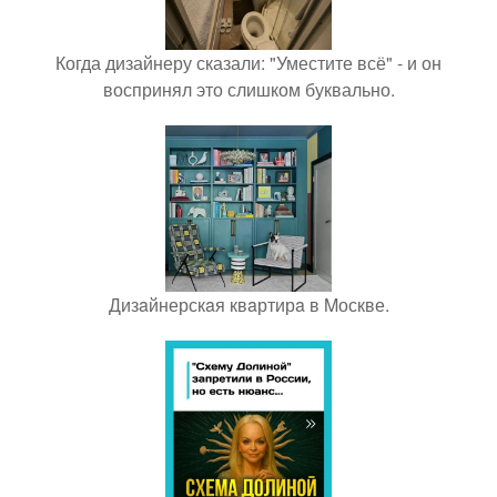
Когда дизайнеру сказали: "Уместите всё" - и он
воспринял это слишком буквально.
Дизaйнерскaя квaртирa в Mоскве.