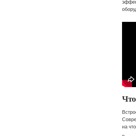
эффек
обору
Что
Встро
Совре
на чт