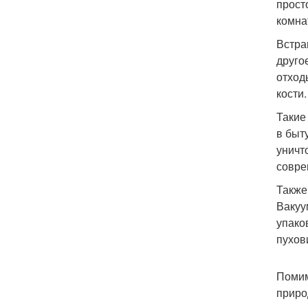
прост
комна
Встра
друго
отход
кости.
Такие
в быт
уничт
совре
Также
Вакуу
упако
пухов
Помим
приро