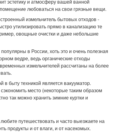
нит эстетику и атмосферу вашей ванной
в помещение любоваться на свои грязные вещи.
встроенный измельчитель бытовых отходов -
ыстро утилизировать прямо в канализацию те
апример, овощные очистки и даже небольшие
популярны в России, хоть это и очень полезная
сорном ведре, ведь органические отходы
овременных измельчителей рассчитаны на более
вать.
ой в быту техникой является вакууматор.
 сэкономить место (некоторые таким образом
тно так можно хранить зимние куртки и
ь любите путешествовать и часто выезжаете на
ть продукты и от влаги, и от насекомых.