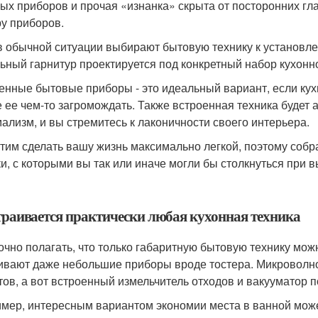
ых приборов и прочая «изнанка» скрыта от посторонних гла
у приборов.
в обычной ситуации выбирают бытовую технику к установлен
ьный гарнитур проектируется под конкретный набор кухонн
енные бытовые приборы - это идеальный вариант, если кухн
е ее чем-то загромождать. Также встроенная техника будет а
ализм, и вы стремитесь к лаконичности своего интерьера.
тим сделать вашу жизнь максимально легкой, поэтому собр
и, с которыми вы так или иначе могли бы столкнуться при 
страивается практически любая кухонная техника
чно полагать, что только габаритную бытовую технику мож
ивают даже небольшие приборы вроде тостера. Микроволно
тов, а вот встроенный измельчитель отходов и вакууматор п
мер, интересным вариантом экономии места в ванной может