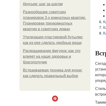
брусьев: шаг за шагом
Разнообразие советских
планировок 3-х комнатных квартир.
К
Планировки трехкомнатных
К
квартир в советских домах
К
Утилизация пластиковой бутылки:
как из нее сделать удобные вещи
Вст
Раскрашивание фигурок: как это
влияет на наше здоровье и
благополучие
Сегод
устан
Встраиваемая техника для кухни:
котор
как сделать правильный выбор
упоря
Стиль
встро
Таким