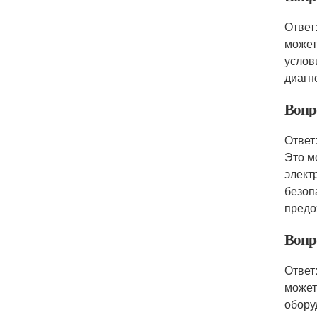
Ответ
может
услов
диагн
Вопро
Ответ
Это м
элект
безоп
предо
Вопр
Ответ
может
обору