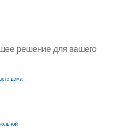
чшее решение для вашего
шего дома
тольной