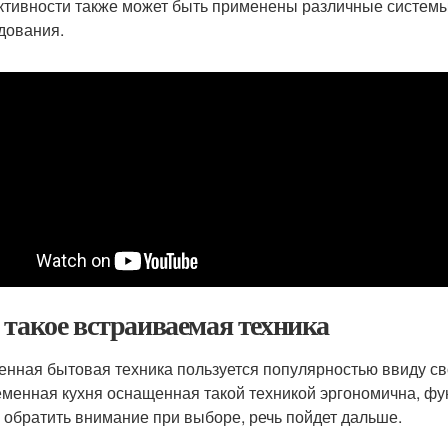
тивности также может быть применены различные системы
дования.
 такое встраиваемая техника
енная бытовая техника пользуется популярностью ввиду св
менная кухня оснащенная такой техникой эргономична, фун
о обратить внимание при выборе, речь пойдет дальше.