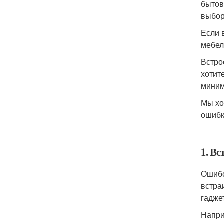
бытов
выбор
Если 
мебел
Встро
хотит
миним
Мы хо
ошибк
1. В
Ошибо
встра
гадже
Напри