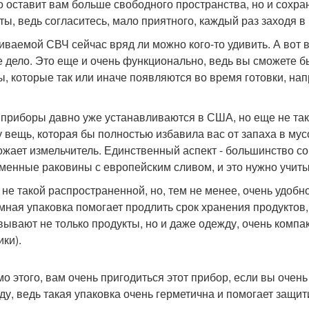
о оставит вам больше свободного пространства, но и сохра
ты, ведь согласитесь, мало приятного, каждый раз заходя 
иваемой СВЧ сейчас вряд ли можно кого-то удивить. А вот 
е дело. Это еще и очень функционально, ведь вы сможете б
ы, которые так или иначе появляются во время готовки, н
 приборы давно уже устанавливаются в США, но еще не так 
у вещь, которая бы полностью избавила вас от запаха в му
ожает измельчитель. Единственный аспект - большинство с
менные раковины с европейским сливом, и это нужно учиты
 не такой распространенной, но, тем не менее, очень удобн
мная упаковка помогает продлить срок хранения продуктов,
вывают не только продукты, но и даже одежду, очень компак
ики).
о этого, вам очень пригодиться этот прибор, если вы очен
ду, ведь такая упаковка очень герметична и помогает защити