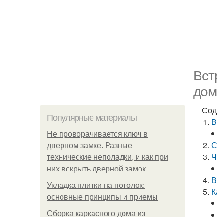
Вст
дом
Сод
Популярные материалы
В
Не проворачивается ключ в
С
дверном замке. Разные
Ч
технические неполадки, и как при
них вскрыть дверной замок
В
Укладка плитки на потолок:
К
основные принципы и приемы
Сборка каркасного дома из