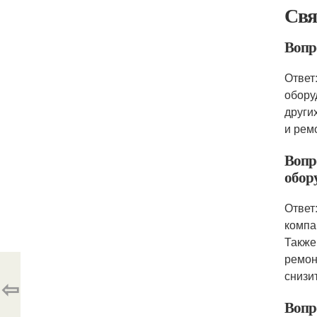
Свя
Вопр
Ответ
обору
други
и рем
Вопр
обор
Ответ
компа
Также
ремон
снизи
⇦
Вопр