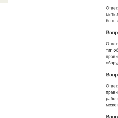
Ответ
быть 
быть 
Вопр
Ответ
тип о
прави
обору
Вопр
Ответ
прави
рабоч
может
Вопр