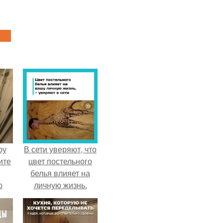
ру
В сети уверяют, что
ите
цвет постельного
белья влияет на
о
личную жизнь.