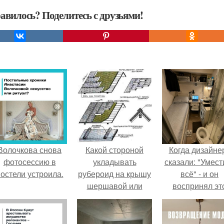
авилось? Поделитесь с друзьями!
Волочкова снова
Какой стороной
Когда дизайне
фотосессию в
укладывать
сказали: "Умест
остели устроила.
рубероид на крышу
всё" - и он
шершавой или
воспринял эт
гладкой.
слишком
Определяем
буквально.
необходимое