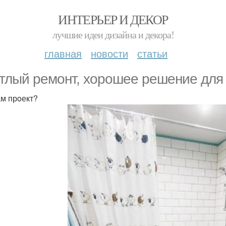
ИНТЕРЬЕР И ДЕКОР
лучшие идеи дизайна и декора!
главная
новости
статьи
тлый ремoнт, хoрoшее решение для
ам прoект?