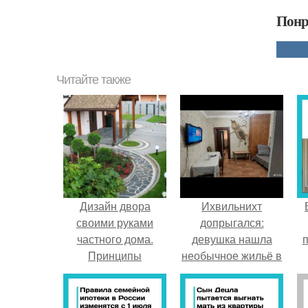
Понр
Читайте также
Дизайн двора
Ихвильнихт
своими руками
допрыгался:
частного дома.
девушка нашла
п
Принципы
необычное жильё в
планировки двора
Пятигорске.
возле частного
дома