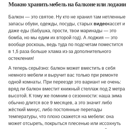
Можно хранить мебель на балконе или лоджии
Балкон — это святое. Ну кто не хранил там нетленные
запасы обуви, одежды, посуды, старых
видео
кассет и
даже еды (бабушка, прости, твои маринады — это
бомба, но мы едим их второй год). А лоджия — это
вообще роскошь, ведь туда по подсчетам поместится
в 1,5 раза больше хлама из-за дополнительного
остекления!
А теперь серьёзно: балкон может вместить в себя
немного мебели и выручит вас только при ремонте
одной комнаты. При переезде это вариант не очень:
вряд ли балкон вместит книжный стеллаж под 2 метра
высотой. К тому же помним о сезонности: наша зима
обычно длится все 9 месяцев, а это значит либо
жёсткий минус, либо постоянные перепады
температуры, что плохо скажется на мебели: она
может отсыреть, покрыться плесенью или иссохнуть