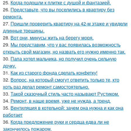
25.
Когда подошли к плитке с душой и фантазией.
26.
Представьте, что вы поселились в квартиру без
ремонта.
27.
Пришли проверить квартиру на 42-м этаже и увидели
длинные трещины.
28.
Вот они, минусы жить на берегу моря.
29.
Мы представим, что у вас появилась возможность
открыть свой магазин, но назвать его нужно именно так.
30.
Папа хотел мальчика, но получил очень сильную
дочку.
31.
Как из старого фонда сделать конфетку!
32.
Вопрос, на который смогут ответить только те, кто
хоть раз делал ремонт самостоятельно.
33.
Такой сказочный стиль часто называют Рустиком.
34.
Ремонт, в наше время, уже не нужда, а тренд.
35.
Вентиляция в котельной: зачем она нужна и как она
работает
36.
Когда предложение руки и сердца едва ли не
закончилось пожаром.