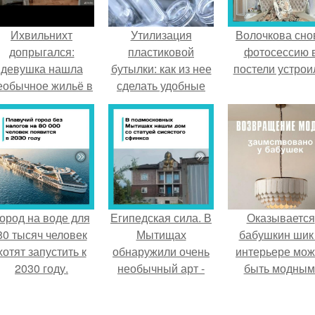
Ихвильнихт
Утилизация
Волочкова сно
допрыгался:
пластиковой
фотосессию 
девушка нашла
бутылки: как из нее
постели устрои
еобычное жильё в
сделать удобные
Пятигорске.
вещи
ород на воде для
Египедская сила. В
Оказывается
80 тысяч человек
Мытищах
бабушкин шик
хотят запустить к
обнаружили очень
интерьере мож
2030 году.
необычный арт -
быть модным
объект.