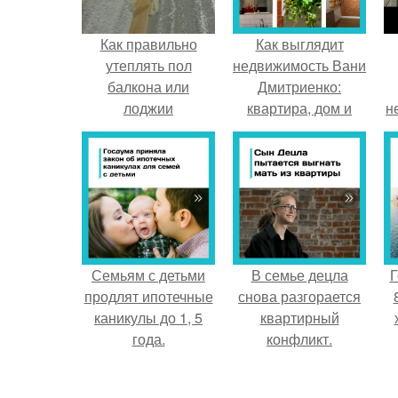
Как правильно
Как выглядит
утеплять пол
недвижимость Вани
балкона или
Дмитриенко:
лоджии
квартира, дом и
н
собственный гастро
- бар.
Семьям с детьми
В семье децла
Г
продлят ипотечные
снова разгорается
каникулы до 1, 5
квартирный
года.
конфликт.