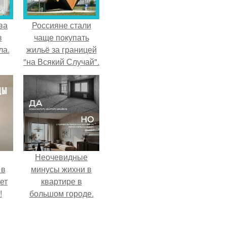
ва
Россияне стали
в
чаще покупать
ла.
жильё за границей
"на Всякий Случай".
Неочевидные
 в
минусы жихни в
ет
квартире в
!
большом городе.