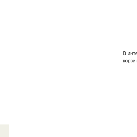
В инт
корзи