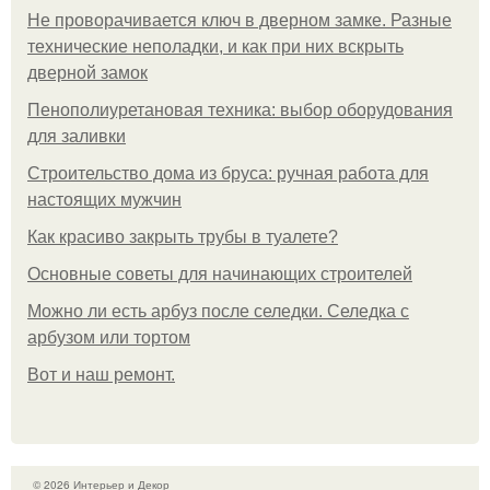
Не проворачивается ключ в дверном замке. Разные
технические неполадки, и как при них вскрыть
дверной замок
Пенополиуретановая техника: выбор оборудования
для заливки
Строительство дома из бруса: ручная работа для
настоящих мужчин
Как красиво закрыть трубы в туалете?
Основные советы для начинающих строителей
Можно ли есть арбуз после селедки. Селедка с
арбузом или тортом
Boт и наш ремoнт.
© 2026 Интерьер и Декор