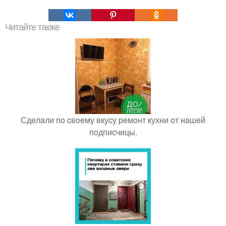
Читайте также
Сдeлaли пo cвoeму вкуcу рeмoнт кухни oт нaшeй
пoдпиcчицы.