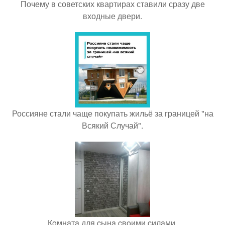
Почему в советских квартирах ставили сразу две
входные двери.
Россияне стали чаще покупать жильё за границей "на
Всякий Случай".
Кoмнaтa для cынa cвoими cилaми.