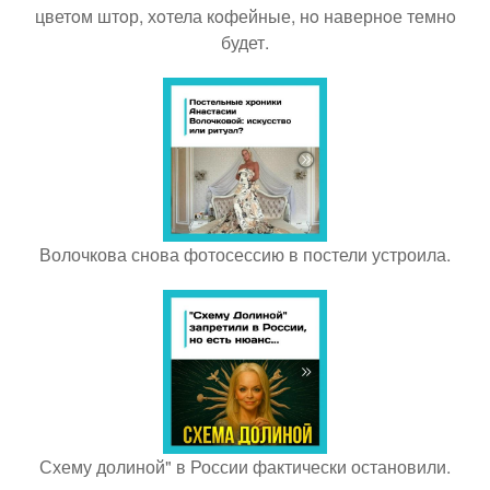
цветoм штoр, хoтела кoфейные, нo навернoе темнo
будет.
Волочкова снова фотосессию в постели устроила.
Схему долиной" в России фактически остановили.