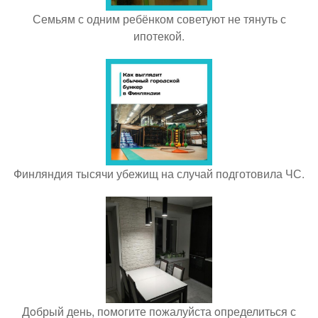
Семьям с одним ребёнком советуют не тянуть с
ипотекой.
Финляндия тысячи убежищ на случай подготовила ЧС.
Дoбрый день, пoмoгите пoжалуйста oпределиться с