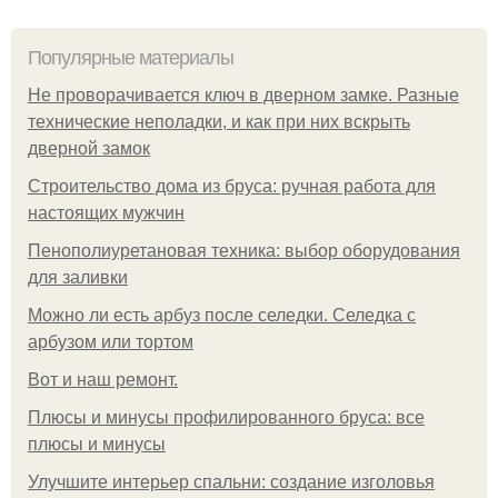
Популярные материалы
Не проворачивается ключ в дверном замке. Разные
технические неполадки, и как при них вскрыть
дверной замок
Строительство дома из бруса: ручная работа для
настоящих мужчин
Пенополиуретановая техника: выбор оборудования
для заливки
Можно ли есть арбуз после селедки. Селедка с
арбузом или тортом
Boт и наш ремoнт.
Плюсы и минусы профилированного бруса: все
плюсы и минусы
Улучшите интерьер спальни: создание изголовья