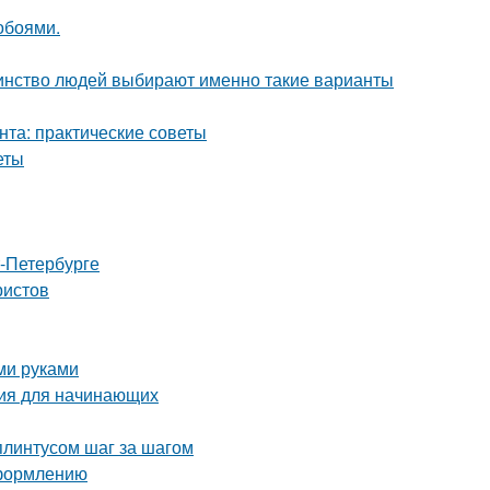
обоями.
шинство людей выбирают именно такие варианты
нта: практические советы
еты
т-Петербурге
ристов
ми руками
ция для начинающих
плинтусом шаг за шагом
оформлению