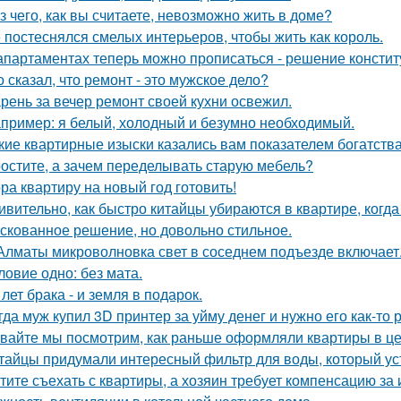
з чего, как вы считаете, невозможно жить в доме?
 постеснялся смелых интерьеров, чтобы жить как король.
апартаментах теперь можно прописаться - решение констит
о сказал, что ремонт - это мужское дело?
рень за вечер ремонт своей кухни освежил.
пример: я белый, холодный и безумно необходимый.
кие квартирные изыски казались вам показателем богатств
остите, а зачем переделывать старую мебель?
ра квартиру на новый год готовить!
ивительно, как быстро китайцы убираются в квартире, когда
скованное решение, но довольно стильное.
Алматы микроволновка свет в соседнем подъезде включает
ловие одно: без мата.
 лет брака - и земля в подарок.
гда муж купил 3D принтер за уйму денег и нужно его как-то
вайте мы посмотрим, как раньше оформляли квартиры в це
тайцы придумали интересный фильтр для воды, который ус
тите съехать с квартиры, а хозяин требует компенсацию за