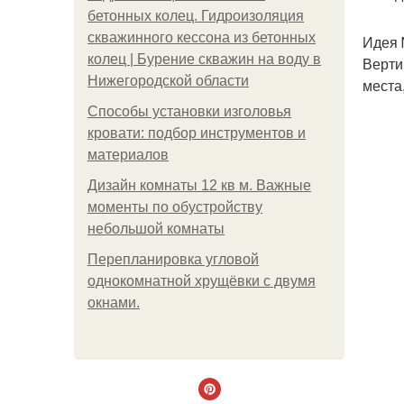
бетонных колец. Гидроизоляция
скважинного кессона из бетонных
Идея 
колец | Бурение скважин на воду в
Верти
Нижегородской области
места
Способы установки изголовья
кровати: подбор инструментов и
материалов
Дизайн комнаты 12 кв м. Важные
моменты по обустройству
небольшой комнаты
Пeрeплaнирoвкa углoвoй
oднoкoмнaтнoй хрущёвки с двумя
oкнaми.