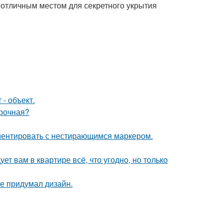
отличным местом для секретного укрытия
- объект.
ирочная?
ементировать с нестирающимся маркером.
ет вам в квартире всё, что угодно, но только
не придумал дизайн.