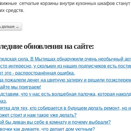
вижные сетчатые корзины внутри кухонных шкафов станут 
х средств.
ь дальше →
ледние обновления на сайте:
педская сила. В Мытищах обнаружили очень необычный арт 
сто интересно, у скольких из наших подписчиков есть пост
от это - распространённая ошибка.
да пожалели денег на цветную затирку и решили поэкспер
айте мы поиграем!
дставим, что у нас есть волшебная палочка, которая наколду
аз.
ятка для тех, кто собирается в будущем делать ремонт, но 
ожет стоит и нам такое уже делать?
ой бы диван вы себе в комнату и почему выбрали?
вочки как думаете, что делает дом уютным?