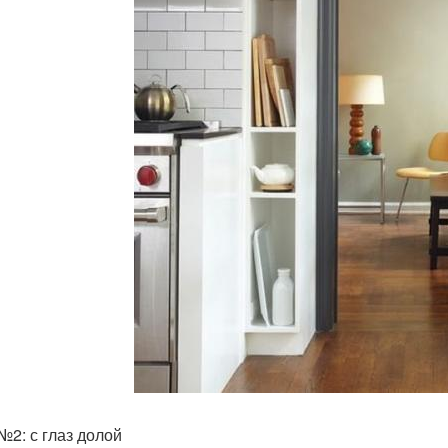
№2: с глаз долой