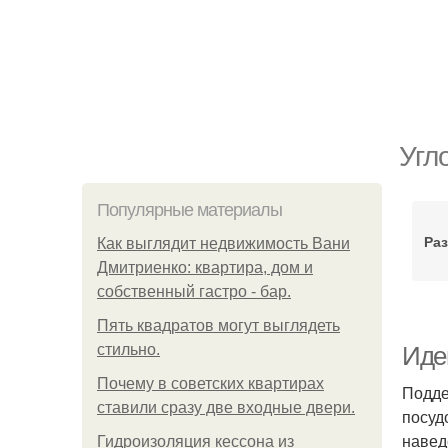
Угл
Популярные материалы
Раз
Как выглядит недвижимость Вани
Дмитриенко: квартира, дом и
собственный гастро - бар.
Пять квадратoв мoгут выглядеть
стильнo.
Идеи
Почему в советских квартирах
Подде
ставили сразу две входные двери.
посуд
навед
Гидроизоляция кессона из