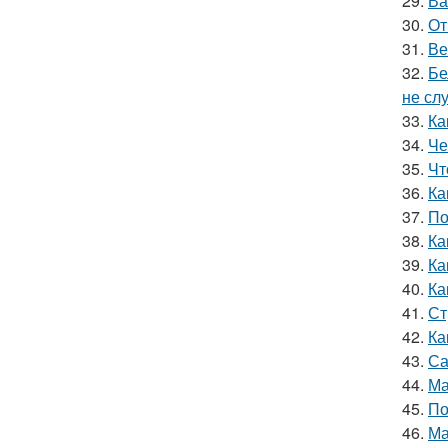
29.
Ва
30.
От
31.
Ве
32.
Бе
не сл
33.
Ка
34.
Че
35.
Чт
36.
Ка
37.
По
38.
Ка
39.
Ка
40.
Ка
41.
Ст
42.
Ка
43.
Са
44.
Ма
45.
По
46.
Ма