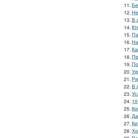
11.
Бе
12.
Не
13.
В 
14.
Кт
15.
Па
16.
На
17.
Ка
18.
Пр
19.
По
20.
Уд
21.
Ри
22.
В 
23.
Ус
24.
10
25.
Ко
26.
Да
27.
Ки
28.
Хо