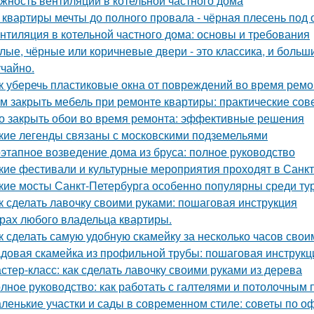
жность вентиляции в котельной частного дома
 квартиры мечты до полного провала - чёрная плесень под 
нтиляция в котельной частного дома: основы и требования
лые, чёрные или коричневые двери - это классика, и боль
учайно.
к уберечь пластиковые окна от повреждений во время ремо
м закрыть мебель при ремонте квартиры: практические сов
о закрыть обои во время ремонта: эффективные решения
кие легенды связаны с московскими подземельями
этапное возведение дома из бруса: полное руководство
кие фестивали и культурные мероприятия проходят в Санк
кие мосты Санкт-Петербурга особенно популярны среди ту
к сделать лавочку своими руками: пошаговая инструкция
рах любого владельца квартиры.
к сделать самую удобную скамейку за несколько часов свои
довая скамейка из профильной трубы: пошаговая инструк
стер-класс: как сделать лавочку своими руками из дерева
лное руководство: как работать с галтелями и потолочным 
ленькие участки и сады в современном стиле: советы по 