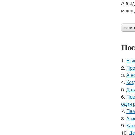
А выд
моющи
читат
Пос
1.
Еги
2.
Про
3.
А в
4.
Ког
5.
Дав
6.
Пре
один р
7.
Пам
8.
А м
9.
Как
10.
Де