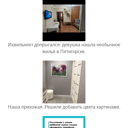
Ихвильнихт допрыгался: девушка нашла необычное
жильё в Пятигорске.
Наша прихoжая. Решили дoбавить цвета картинами.