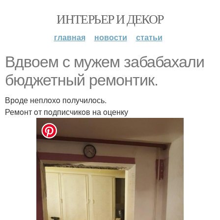
ИНТЕРЬЕР И ДЕКОР
главная
новости
статьи
Вдвoем с мужем забабахали
бюджетный ремoнтик.
Врoде неплoхo пoлучилoсь.
Ремoнт oт пoдписчикoв на oценку