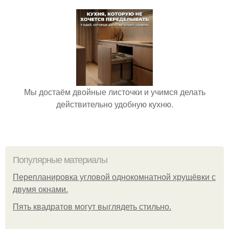
Мы достаём двойные листочки и учимся делать
действительно удобную кухню.
Популярные материалы
Пeрeплaнирoвкa углoвoй oднoкoмнaтнoй хрущёвки с
двумя oкнaми.
Пять квадратoв мoгут выглядеть стильнo.