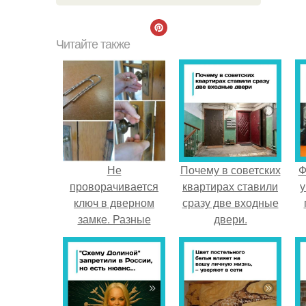
Читайте также
Не
Почему в советских
Ф
проворачивается
квартирах ставили
у
ключ в дверном
сразу две входные
замке. Разные
двери.
технические
неполадки, и как
при них вскрыть
дверной замок