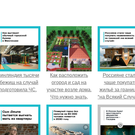
инляндия тысячи
Как расположить
Россияне ста
бежищ на случай
огород и сад на
чаще покупат
подготовила ЧС.
участке возле дома.
жильё за грани
Что нужно знать,
"на Всякий Случ
перед тем как
приступать к
планировке?