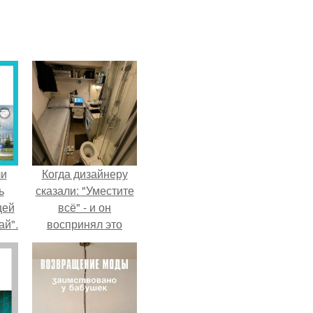
ли
Когда дизайнеру
ь
сказали: "Уместите
цей
всё" - и он
ай".
воспринял это
слишком
буквально.