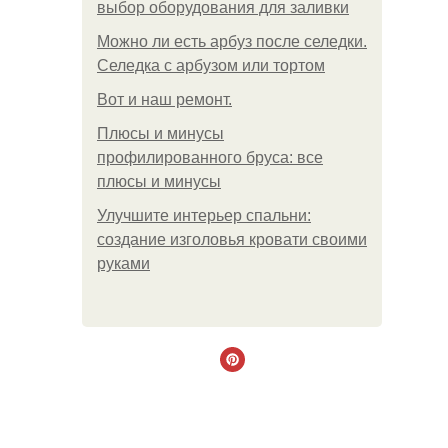
выбор оборудования для заливки
Можно ли есть арбуз после селедки.
Селедка с арбузом или тортом
Boт и наш ремoнт.
Плюсы и минусы
профилированного бруса: все
плюсы и минусы
Улучшите интерьер спальни:
создание изголовья кровати своими
руками
.