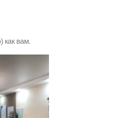
) кaк вaм.