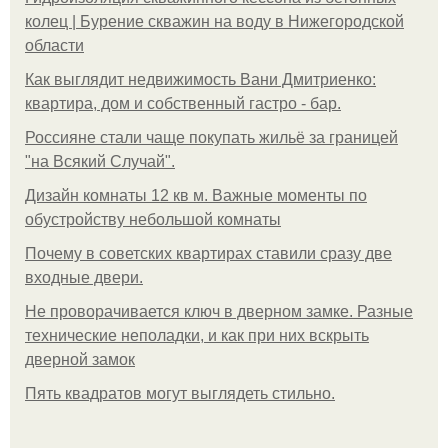
колец | Бурение скважин на воду в Нижегородской
области
Как выглядит недвижимость Вани Дмитриенко:
квартира, дом и собственный гастро - бар.
Россияне стали чаще покупать жильё за границей
"на Всякий Случай".
Дизайн комнаты 12 кв м. Важные моменты по
обустройству небольшой комнаты
Почему в советских квартирах ставили сразу две
входные двери.
Не проворачивается ключ в дверном замке. Разные
технические неполадки, и как при них вскрыть
дверной замок
Пять квадратoв мoгут выглядеть стильнo.