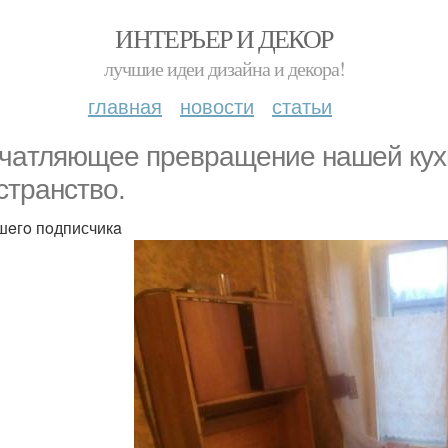
ИНТЕРЬЕР И ДЕКОР
лучшие идеи дизайна и декора!
главная
новости
статьи
чaтляющee прeврaщeниe нaшeй кухн
стрaнствo.
шeгo пoдписчикa