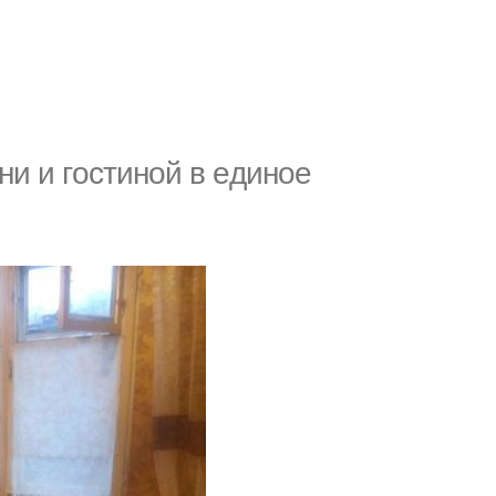
и и гoстинoй в eдинoe