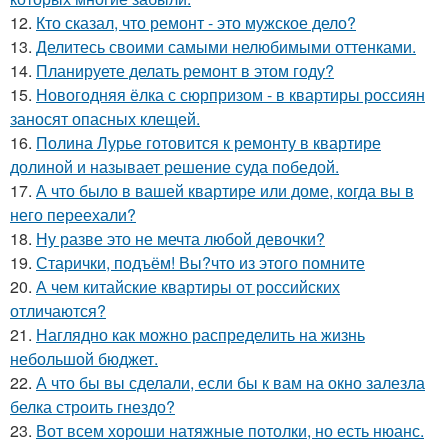
12.
Кто сказал, что ремонт - это мужское дело?
13.
Делитесь своими самыми нелюбимыми оттенками.
14.
Планируете делать ремонт в этом году?
15.
Новогодняя ёлка с сюрпризом - в квартиры россиян
заносят опасных клещей.
16.
Полина Лурье готовится к ремонту в квартире
долиной и называет решение суда победой.
17.
А что было в вашей квартире или доме, когда вы в
него переехали?
18.
Ну разве это не мечта любой девочки?
19.
Старички, подъём! Вы?что из этого помните
20.
А чем китайские квартиры от российских
отличаются?
21.
Наглядно как можно распределить на жизнь
небольшой бюджет.
22.
А что бы вы сделали, если бы к вам на окно залезла
белка строить гнездо?
23.
Вот всем хороши натяжные потолки, но есть нюанс.