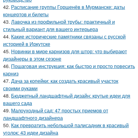
42.
Расписание группы Горшенёв в Мурманске: даты
концертов и билеты
43.
Лавочка из профильной трубы: практичный и
стильный вариант для вашего интерьера
44.
Какие исторические памятники связаны с русской
историей в Иркутске
45.
Новинки в мире карнизов для штор: что выбирают
дизайнеры в этом сезоне
46.
Пошаговая инструкция: как быстро и просто повесить
карниз
47.
Дача за копейки: как создать красивый участок
своими руками
48.
Бюджетный ландшафтный дизайн: крутые идеи для
вашего сада
49.
Малоуходный сад: 47 простых приемов от
ландшафтного дизайнера
50.
Как превратить небольшой палисадник в красивый
уголок: 43 идеи дизайна