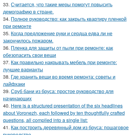
33.
Считается, что такие меры помогут повысить
демографию в стране.
34.
Полное руководство: как закрыть квартиру пленкой
при ремонте
35.
Когда предложение руки и сердца едва ли не
закончилось пожаром.
36.
Пленка для защиты от пыли при ремонте: как
обезопасить свои вещи
37.
Как правильно накрывать мебель при ремонте:
лучшие варианты
38.
Где хранить вещи во время ремонта: советы и
лайфхаки
39.
Сруб бани из бруса: простое руководство для
начинающих
40.
Here is a structured presentation of the six headlines
about Voronezh, each followed by ten thoughtfully crafted
questions, all compiled into a single list:
41.
Как построить деревянный дом из бруса: пошаговое
руководство