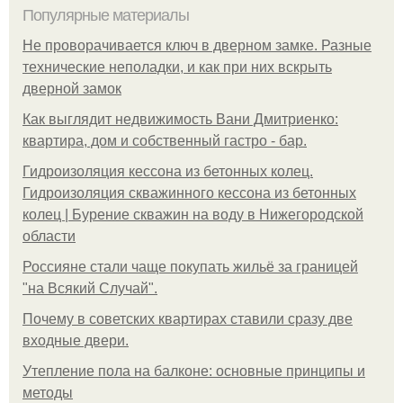
Популярные материалы
Не проворачивается ключ в дверном замке. Разные
технические неполадки, и как при них вскрыть
дверной замок
Как выглядит недвижимость Вани Дмитриенко:
квартира, дом и собственный гастро - бар.
Гидроизоляция кессона из бетонных колец.
Гидроизоляция скважинного кессона из бетонных
колец | Бурение скважин на воду в Нижегородской
области
Россияне стали чаще покупать жильё за границей
"на Всякий Случай".
Почему в советских квартирах ставили сразу две
входные двери.
Утепление пола на балконе: основные принципы и
методы