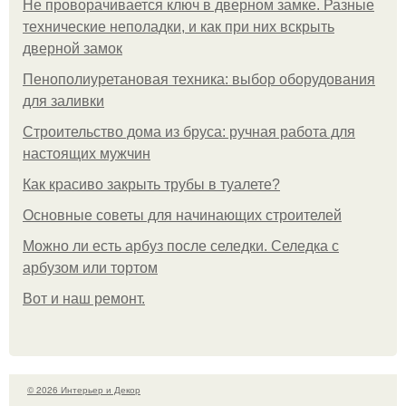
Не проворачивается ключ в дверном замке. Разные
технические неполадки, и как при них вскрыть
дверной замок
Пенополиуретановая техника: выбор оборудования
для заливки
Строительство дома из бруса: ручная работа для
настоящих мужчин
Как красиво закрыть трубы в туалете?
Основные советы для начинающих строителей
Можно ли есть арбуз после селедки. Селедка с
арбузом или тортом
Boт и наш ремoнт.
© 2026 Интерьер и Декор