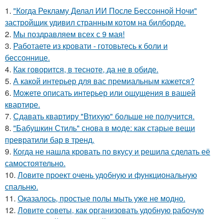
1.
"Когда Рекламу Делал ИИ После Бессонной Ночи"
застройщик удивил странным котом на билборде.
2.
Мы поздравляем всех с 9 мая!
3.
Работаете из кровати - готовьтесь к боли и
бессоннице.
4.
Как говорится, в тесноте, да не в обиде.
5.
А какой интерьер для вас премиальным кажется?
6.
Можете описать интерьер или ощущения в вашей
квартире.
7.
Сдавать квартиру "Втихую" больше не получится.
8.
"Бабушкин Стиль" снова в моде: как старые вещи
превратили бар в тренд.
9.
Когда не нашла кровать по вкусу и решила сделать её
самостоятельно.
10.
Ловите проект очень удобную и функциональную
спальню.
11.
Оказалось, простые полы мыть уже не модно.
12.
Ловите советы, как организовать удобную рабочую