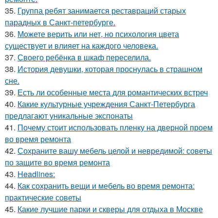
35.
Группа ребят занимается реставраций старых
парадных в Санкт-петербурге.
36.
Можете верить или нет, но психология цвета
существует и влияет на каждого человека.
37.
Своего ребёнка в шкаф переселила.
38.
История девушки, которая проснулась в страшном
сне.
39.
Есть ли особенные места для романтических встреч
40.
Какие культурные учреждения Санкт-Петербурга
предлагают уникальные экспонаты
41.
Почему стоит использовать пленку на дверной проем
во время ремонта
42.
Сохраните вашу мебель целой и невредимой: советы
по защите во время ремонта
43.
Headlines:
44.
Как сохранить вещи и мебель во время ремонта:
практические советы
45.
Какие лучшие парки и скверы для отдыха в Москве