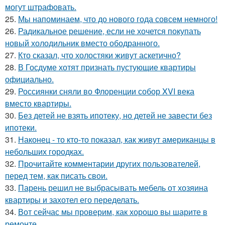
могут штрафовать.
25.
Мы напоминаем, что до нового года совсем немного!
26.
Радикальное решение, если не хочется покупать
новый холодильник вместо ободранного.
27.
Кто сказал, что холостяки живут аскетично?
28.
В Госдуме хотят признать пустующие квартиры
официально.
29.
Россиянки сняли во Флоренции собор XVI века
вместо квартиры.
30.
Без детей не взять ипотеку, но детей не завести без
ипотеки.
31.
Наконец - то кто-то показал, как живут американцы в
небольших городках.
32.
Прочитайте комментарии других пользователей,
перед тем, как писать свои.
33.
Парень решил не выбрасывать мебель от хозяина
квартиры и захотел его переделать.
34.
Вот сейчас мы проверим, как хорошо вы шарите в
ремонте.