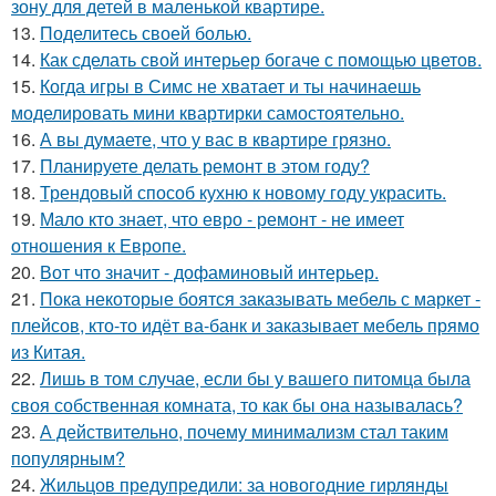
зону для детей в маленькой квартире.
13.
Поделитесь своей болью.
14.
Как сделать свой интерьер богаче с помощью цветов.
15.
Когда игры в Симс не хватает и ты начинаешь
моделировать мини квартирки самостоятельно.
16.
А вы думаете, что у вас в квартире грязно.
17.
Планируете делать ремонт в этом году?
18.
Трендовый способ кухню к новому году украсить.
19.
Мало кто знает, что евро - ремонт - не имеет
отношения к Европе.
20.
Вот что значит - дофаминовый интерьер.
21.
Пока некоторые боятся заказывать мебель с маркет -
плейсов, кто-то идёт ва-банк и заказывает мебель прямо
из Китая.
22.
Лишь в том случае, если бы у вашего питомца была
своя собственная комната, то как бы она называлась?
23.
А действительно, почему минимализм стал таким
популярным?
24.
Жильцов предупредили: за новогодние гирлянды