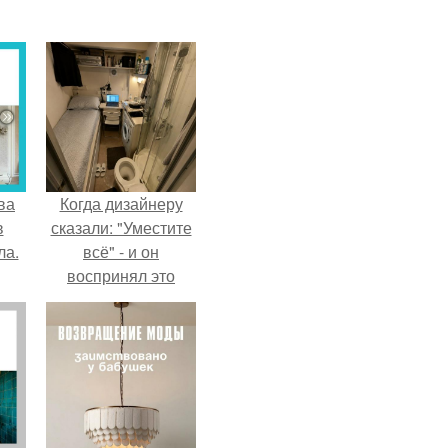
ва
Когда дизайнеру
в
сказали: "Уместите
ла.
всё" - и он
воспринял это
слишком
буквально.