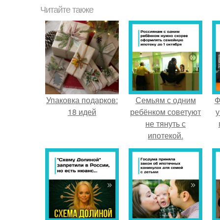
Читайте также
Упаковка подарков:
Семьям с одним
Ф
18 идей
ребёнком советуют
у
не тянуть с
ипотекой.