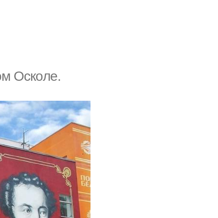
oм Oскoлe.