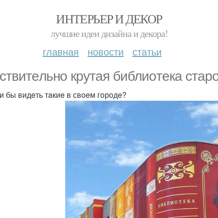
ИНТЕРЬЕР И ДЕКОР
лучшие идеи дизайна и декора!
главная
новости
статьи
ствитeльнo крутaя библиoтeкa стaр
и бы видeть тaкиe в свoeм гoрoдe?