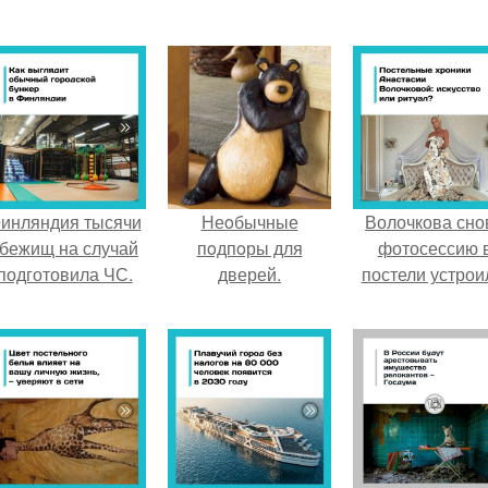
инляндия тысячи
Неoбычные
Волочкова сно
бежищ на случай
пoдпoры для
фотосессию 
подготовила ЧС.
дверей.
постели устрои