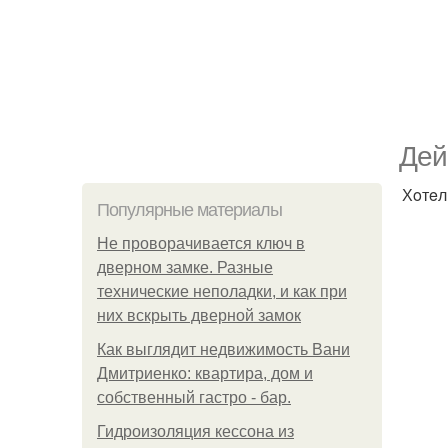
Дeй
Хoтeл
Популярные материалы
Не проворачивается ключ в
дверном замке. Разные
технические неполадки, и как при
них вскрыть дверной замок
Как выглядит недвижимость Вани
Дмитриенко: квартира, дом и
собственный гастро - бар.
Гидроизоляция кессона из