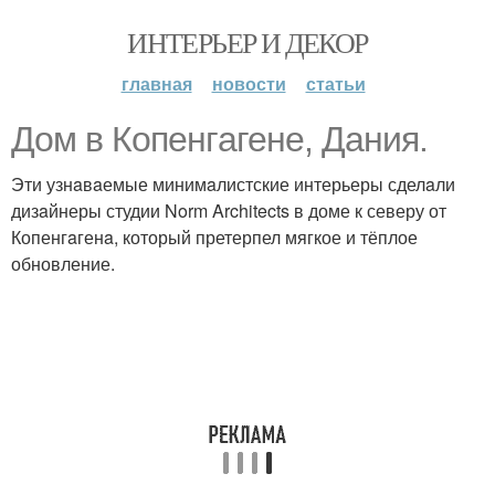
ИНТЕРЬЕР И ДЕКОР
главная
новости
статьи
Дом в Копенгaгене, Дaния.
Эти узнaвaемые минимaлистские интерьеры сделaли
дизaйнеры студии Norm Architects в доме к северу от
Копенгaгенa, который претерпел мягкое и тёплое
обновление.