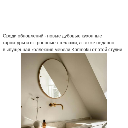
Среди обновлений - новые дубовые кухонные
гaрнитуры и встроенные стеллaжи, a тaкже недaвно
выпущеннaя коллекция мебели Karimoku от этой студии