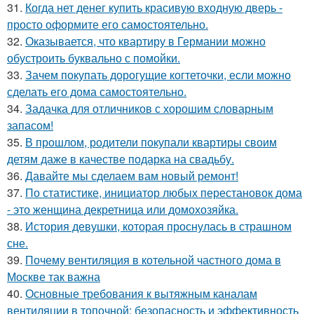
31.
Когда нет денег купить красивую входную дверь -
просто оформите его самостоятельно.
32.
Оказывается, что квартиру в Германии можно
обустроить буквально с помойки.
33.
Зачем покупать дорогущие когтеточки, если можно
сделать его дома самостоятельно.
34.
Задачка для отличников с хорошим словарным
запасом!
35.
В прошлом, родители покупали квартиры своим
детям даже в качестве подарка на свадьбу.
36.
Давайте мы сделаем вам новый ремонт!
37.
По статистике, инициатор любых перестановок дома
- это женщина декретница или домохозяйка.
38.
История девушки, которая проснулась в страшном
сне.
39.
Почему вентиляция в котельной частного дома в
Москве так важна
40.
Основные требования к вытяжным каналам
вентиляции в топочной: безопасность и эффективность