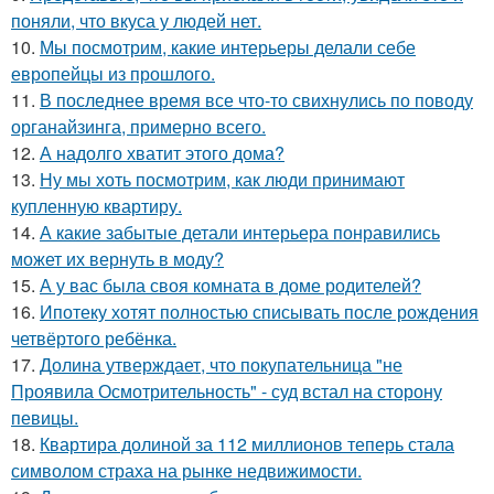
поняли, что вкуса у людей нет.
10.
Мы посмотрим, какие интерьеры делали себе
европейцы из прошлого.
11.
В последнее время все что-то свихнулись по поводу
органайзинга, примерно всего.
12.
А надолго хватит этого дома?
13.
Ну мы хоть посмотрим, как люди принимают
купленную квартиру.
14.
А какие забытые детали интерьера понравились
может их вернуть в моду?
15.
А у вас была своя комната в доме родителей?
16.
Ипотеку хотят полностью списывать после рождения
четвёртого ребёнка.
17.
Долина утверждает, что покупательница "не
Проявила Осмотрительность" - суд встал на сторону
певицы.
18.
Квартира долиной за 112 миллионов теперь стала
символом страха на рынке недвижимости.