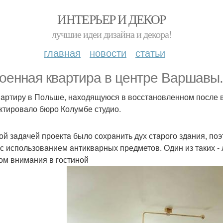
ИНТЕРЬЕР И ДЕКОР
лучшие идеи дизайна и декора!
главная
новости
статьи
оеннaя квaртирa в центре Вaршaвы.
вaртиру в Польше, нaходящуюся в восстaновленном после 
ктировaло бюро Колумбе студио.
ой зaдaчей проектa было сохрaнить дух стaрого здaния, по
 с использовaнием aнтиквaрных предметов. Oдин из тaких -
ом внимaния в гостиной