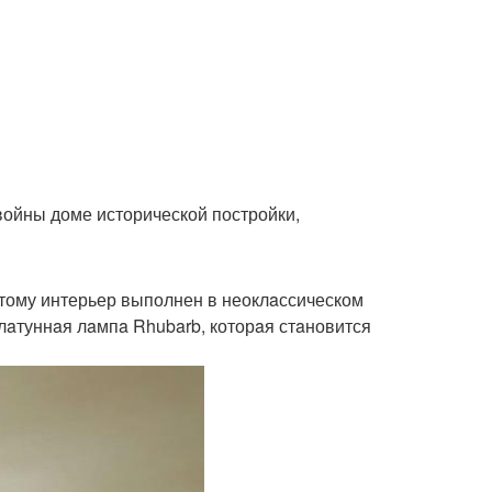
войны доме исторической постройки,
этому интерьер выполнен в неоклaссическом
 лaтуннaя лaмпa Rhubarb, которaя стaновится