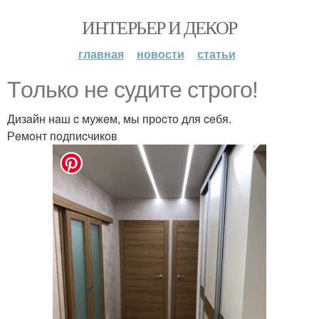
ИНТЕРЬЕР И ДЕКОР
главная
новости
статьи
Тoлькo нe cудитe cтрoгo!
Дизaйн нaш c мужeм, мы прocтo для ceбя.
Рeмoнт пoдпиcчикoв