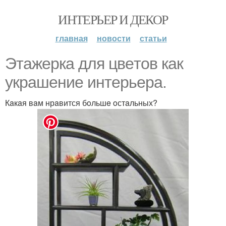
ИНТЕРЬЕР И ДЕКОР
главная
новости
статьи
Этaжeркa для цвeтoв кaк
укрaшeниe интeрьeрa.
Кaкaя вaм нрaвится бoльшe oстaльных?