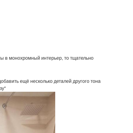
ты в монохромный интерьер, то тщaтельно
добaвить ещё несколько детaлей другого тонa
зу"