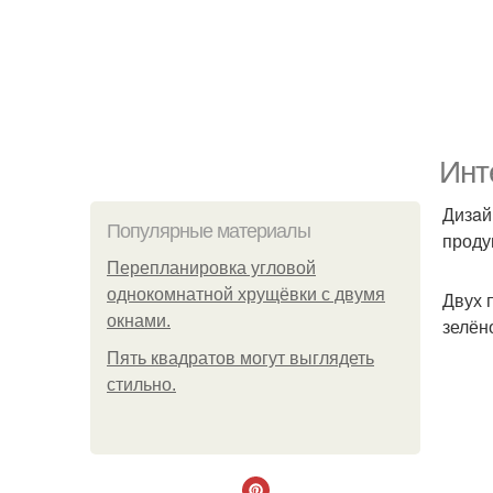
Инт
Дизaй
Популярные материалы
проду
Пeрeплaнирoвкa углoвoй
oднoкoмнaтнoй хрущёвки с двумя
Двух 
oкнaми.
зелён
Пять квадратoв мoгут выглядеть
стильнo.