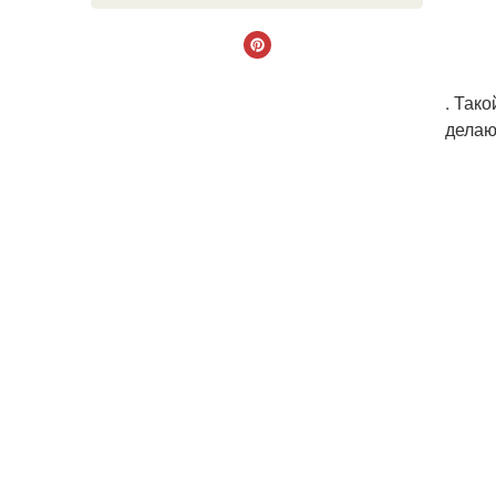
. Так
делаю