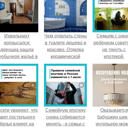
Ихвильнихт
Чем отделать стены
Семьям с одн
допрыгался:
в туалете дешево и
ребёнком совет
девушка нашла
красиво. Отделка
не тянуть с
еобычное жильё в
керамической
ипотекой.
Пятигорске.
плиткой или
мозаикой
 сети уверяют, что
Семейную ипотеку
Оказывается
цвет постельного
снова собираются
бабушкин шик
белья влияет на
менять - и семьи с
интерьере мож