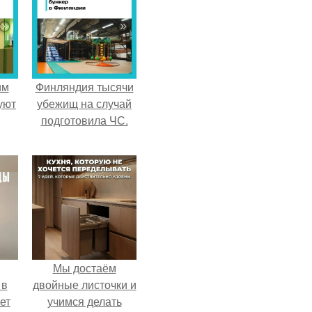
им
Финляндия тысячи
уют
убежищ на случай
подготовила ЧС.
Мы достаём
 в
двойные листочки и
ет
учимся делать