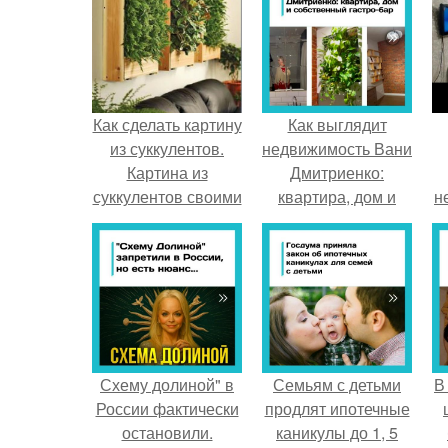
Как сделать картину
Как выглядит
из суккулентов.
недвижимость Вани
Картина из
Дмитриенко:
суккулентов своими
квартира, дом и
н
руками
собственный гастро
- бар.
Схему долиной" в
Семьям с детьми
В
России фактически
продлят ипотечные
остановили.
каникулы до 1, 5