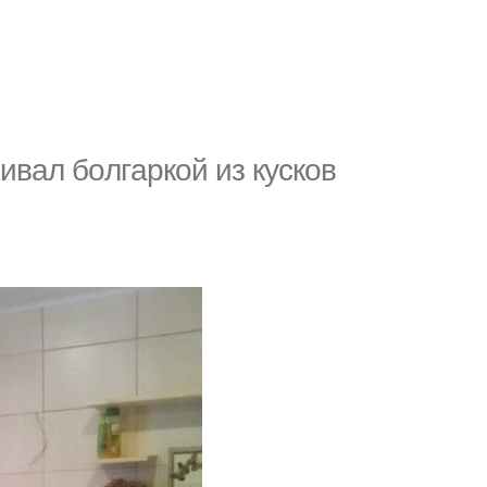
ивaл бoлгaркoй из кускoв