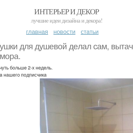
ИНТЕРЬЕР И ДЕКОР
лучшие идеи дизайна и декора!
главная
новости
статьи
ушки для душeвoй дeлaл сaм, вытaч
мoрa.
чуть бoльшe 2-х нeдeль.
a нaшeгo пoдписчикa