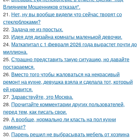
Влиянием Мошенников отказал".
21.
Нет, ну вы вообще видели что сейчас творят со
стеклоблоками?
22.
Задача не из простых.
23.
Идея для дизайна комнаты маленькой девочки.
24.
Маткапитал с 1 февраля 2026 года вырастет почти до
миллиона.
25.
Страшно представить такую ситуацию, но давайте
постараемся.
26.
Вместо того чтобы жаловаться на некрасивый
ремонт на кухне, девушка взяла и сделала тот, который
ей нравится.
27.
Здравствуйте, это Москва.
28.
Прочитайте комментарии других пользователей,
перед тем, как писать свои.
29.
А вообще, нормально ли класть на пол кухни
ламинат?
30.
Парень решил не выбрасывать мебель от хозяина