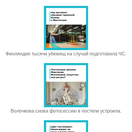
Финляндия тысячи убежищ на случай подготовила ЧС.
Волочкова снова фотосессию в постели устроила.